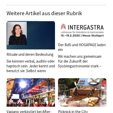
Weitere Artikel aus dieser Rubrik
Der BdS und HOGAPAGE laden
ein
Rituale und deren Bedeutung
Wir machen uns gemeinsam
Sie können verbal, auditiv oder
für die Zukunft der
haptisch sein. Jeder kennt und
Systemgastronomie stark –
benutzt sie. Selbst wenn
seien Sie dabei! Am 15. Februar
Rituale klein sind, kann man
2020 wird es am HOGAPAGE-
mit ihnen Großes bewirken.
Stand (Halle 7, D02) auf der
Fachmesse INTERGASTRA in
Stuttgart einen »Info-Tag des
Bundesverbands der
Systemgastronomie« geben.
Vapiano verköstigt bei After-
Picknick in the City