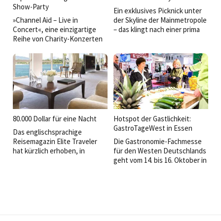
Show-Party
Ein exklusives Picknick unter
»Channel Aid – Live in
der Skyline der Mainmetropole
Concert«, eine einzigartige
– das klingt nach einer prima
Reihe von Charity-Konzerten
Möglichkeit, Frankfurt mal von
zugunsten behinderter
einer ganz anderen Seite
Menschen, ist in Hamburg in
kennenzulernen.
eine neue Runde gegangen:
80.000 Dollar für eine Nacht
Hotspot der Gastlichkeit:
GastroTageWest in Essen
Das englischsprachige
Reisemagazin Elite Traveler
Die Gastronomie-Fachmesse
hat kürzlich erhoben, in
für den Westen Deutschlands
welchen Hotels man
geht vom 14. bis 16. Oktober in
absteigen sollte, wenn man
die nächste Runde:
wirklich nicht mehr weiß,
wohin mit seinem Geld. Und
nur damit keine
Missverständnisse
aufkommen: Die angegebenen