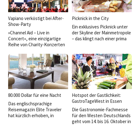
Systemgastronomie« geben.
Vapiano verköstigt bei After-
Picknick in the City
Show-Party
Ein exklusives Picknick unter
»Channel Aid – Live in
der Skyline der Mainmetropole
Concert«, eine einzigartige
– das klingt nach einer prima
Reihe von Charity-Konzerten
Möglichkeit, Frankfurt mal von
zugunsten behinderter
einer ganz anderen Seite
Menschen, ist in Hamburg in
kennenzulernen.
eine neue Runde gegangen:
80.000 Dollar für eine Nacht
Hotspot der Gastlichkeit:
GastroTageWest in Essen
Das englischsprachige
Reisemagazin Elite Traveler
Die Gastronomie-Fachmesse
hat kürzlich erhoben, in
für den Westen Deutschlands
welchen Hotels man
geht vom 14. bis 16. Oktober in
absteigen sollte, wenn man
die nächste Runde:
wirklich nicht mehr weiß,
wohin mit seinem Geld. Und