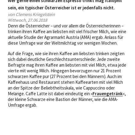
Wer gerne einen schwarzen Espresso trinkt mag italophil
sein, ein typischer Österreicher ist er jedenfalls nicht.
von Clemens Kriegelstein
Mittwoch, 27.06.2018
Denn die Österreicher – und vor allem die Österreicherinnen –
trinken ihren Kaffee am liebsten mit viel frischer Milch, wie eine
aktuelle Studie der Agrarmarkt Austria (AMA) ergab. Anlass für
diese Umfrage war der Weltmilchtag vor wenigen Wochen.
Auf die Frage, wie sie ihren Kaffee am liebsten trinken zeigten
sich dabei deutliche Geschlechtsunterschiede: Jede zweite
Befragte mag ihren Kaffee am liebsten mit viel Milch, etwa jede
vierte mit wenig Milch. Hingegen bevorzugen nur 21 Prozent
schwarzen Kaffee pur (27 Prozent bei den Männern). Auch im
Kaffeehaus und Restaurant stehen Kaffeearten mit viel Milch
an der Spitze der Beliebtheitsskala, wie Cappuccino oder
Melange. Caffe Latte ist dabei eindeutig ein »
Frauengetränk
«,
der kleine Schwarze eine Bastion der Männer, wie die AMA-
Umfrage ergab.