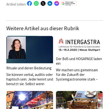
Artikel teilen:
Weitere Artikel aus dieser Rubrik
Der BdS und HOGAPAGE laden
ein
Rituale und deren Bedeutung
Wir machen uns gemeinsam
Sie können verbal, auditiv oder
für die Zukunft der
haptisch sein. Jeder kennt und
Systemgastronomie stark –
benutzt sie. Selbst wenn
seien Sie dabei! Am 15. Februar
Rituale klein sind, kann man
2020 wird es am HOGAPAGE-
mit ihnen Großes bewirken.
Stand (Halle 7, D02) auf der
Fachmesse INTERGASTRA in
Stuttgart einen »Info-Tag des
Bundesverbands der