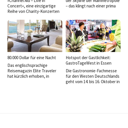
»Channel Aid – Live in
der Skyline der Mainmetropole
Concert«, eine einzigartige
– das klingt nach einer prima
Reihe von Charity-Konzerten
Möglichkeit, Frankfurt mal von
zugunsten behinderter
einer ganz anderen Seite
Menschen, ist in Hamburg in
kennenzulernen.
eine neue Runde gegangen:
80.000 Dollar für eine Nacht
Hotspot der Gastlichkeit:
GastroTageWest in Essen
Das englischsprachige
Reisemagazin Elite Traveler
Die Gastronomie-Fachmesse
hat kürzlich erhoben, in
für den Westen Deutschlands
welchen Hotels man
geht vom 14. bis 16. Oktober in
absteigen sollte, wenn man
die nächste Runde:
wirklich nicht mehr weiß,
wohin mit seinem Geld. Und
nur damit keine
Missverständnisse
aufkommen: Die angegebenen
Preise beziehen sich jeweils
auf eine Nacht.