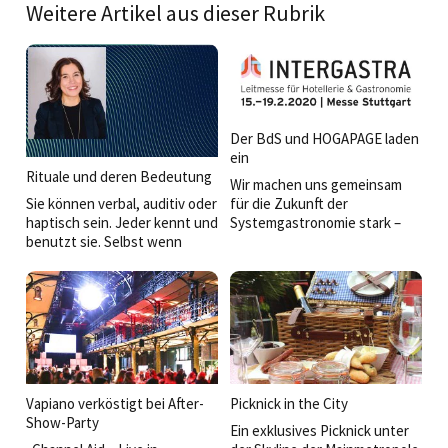
Weitere Artikel aus dieser Rubrik
Der BdS und HOGAPAGE laden
ein
Rituale und deren Bedeutung
Wir machen uns gemeinsam
Sie können verbal, auditiv oder
für die Zukunft der
haptisch sein. Jeder kennt und
Systemgastronomie stark –
benutzt sie. Selbst wenn
seien Sie dabei! Am 15. Februar
Rituale klein sind, kann man
2020 wird es am HOGAPAGE-
mit ihnen Großes bewirken.
Stand (Halle 7, D02) auf der
Fachmesse INTERGASTRA in
Stuttgart einen »Info-Tag des
Bundesverbands der
Systemgastronomie« geben.
Vapiano verköstigt bei After-
Picknick in the City
Show-Party
Ein exklusives Picknick unter