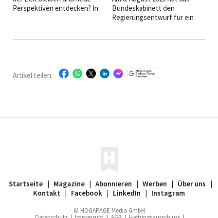
Perspektiven entdecken? In
Bundeskabinett den
der Hotellerie und
Regierungsentwurf für ein
Gastronomie gewinnt, wer
„Gesetz zur Stabilisierung des
flexibel und lernbereit ist.
Rentenniveaus und zur
Unsere Seminar-Tipps liefern
vollständigen Gleichstellung
frisches Wissen, stärken Ihre
der Kindererziehungszeiten“
Kompetenzen und machen Sie
beschlossen.
fit für neue
Artikel teilen:
Herausforderungen.
Startseite
|
Magazine
|
Abonnieren
|
Werben
|
Über uns
|
Kontakt
|
Facebook
|
LinkedIn
|
Instagram
© HOGAPAGE Media GmbH
Datenschutz
|
Impressum
|
AGB
|
Haftungsausschluss
|