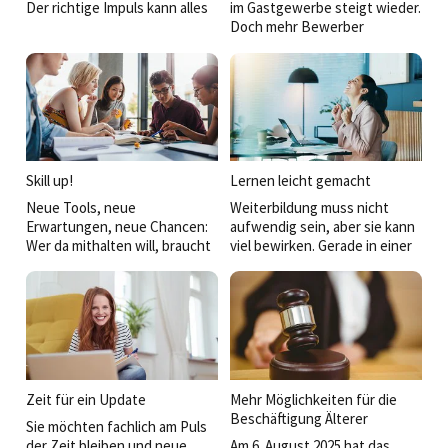
Der richtige Impuls kann alles
im Gastgewerbe steigt wieder.
verändern. Diese
Doch mehr Bewerber
Weiterbildungen bringen Sie
bedeuten längst nicht
auf die Überholspur.
automatisch weniger
Herausforderungen. Junge
Menschen wählen heute
bewusster, vergleichen
Arbeitgeber genauer und
erwarten weit mehr als einen
sicheren Ausbildungsplatz.
Skill up!
Lernen leicht gemacht
Wer Talente gewinnen will,
Neue Tools, neue
Weiterbildung muss nicht
muss Haltung zeigen und
Erwartungen, neue Chancen:
aufwendig sein, aber sie kann
seine Versprechen im Alltag
Wer da mithalten will, braucht
viel bewirken. Gerade in einer
einlösen.
die richtigen Skills. Diese
dynamischen Branche wie der
Weiterbildungen sorgen dafür
Hospitality lohnt sich der Blick
– kompakt und praxisnah.
über den Tellerrand. Hier
finden Sie aktuelle Seminare,
die sich leicht in den
Berufsalltag integrieren
lassen und dennoch
nachhaltig wirken.
Zeit für ein Update
Mehr Möglichkeiten für die
Beschäftigung Älterer
Sie möchten fachlich am Puls
der Zeit bleiben und neue
Am 6. August 2025 hat das