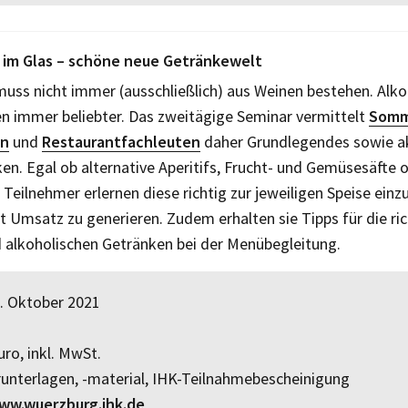
e im Glas – schöne neue Getränkewelt
uss nicht immer (ausschließlich) aus Weinen bestehen. Alko
n immer beliebter. Das zweitägige Seminar vermittelt
Somm
en
und
Restaurantfachleuten
daher Grundlegendes sowie ak
en. Egal ob alternative Aperitifs, Frucht- und Gemüsesäfte o
 Teilnehmer erlernen diese richtig zur jeweiligen Speise ein
Umsatz zu generieren. Zudem erhalten sie Tipps für die ri
d alkoholischen Getränken bei der Menübegleitung.
8. Oktober 2021
ro, inkl. MwSt.
nterlagen, -material, IHK-Teilnahme­bescheinigung
ww.wuerzburg.ihk.de