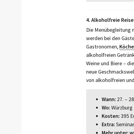
4. Alkoholfreie Reis
Die Menübegleitung m
werden bei den Gäste
Gastronomen,
Köch
alkoholfreien Getränk
Weine und Biere – die
neue Geschmackswelt 
von alkoholfreien un
Wann:
27. – 2
Wo:
Würzburg
Kosten:
395 Eu
Extra:
Seminaru
Mehr unter:
w