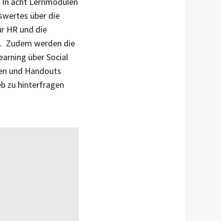
 In acht Lernmodulen
swertes über die
für HR und die
n. Zudem werden die
arning über Social
iken und Handouts
eb zu hinterfragen