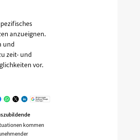
spezifisches
zen anzueignen.
n und
u zeit- und
lichkeiten vor.
Auszubildende
Situationen kommen
zunehmender