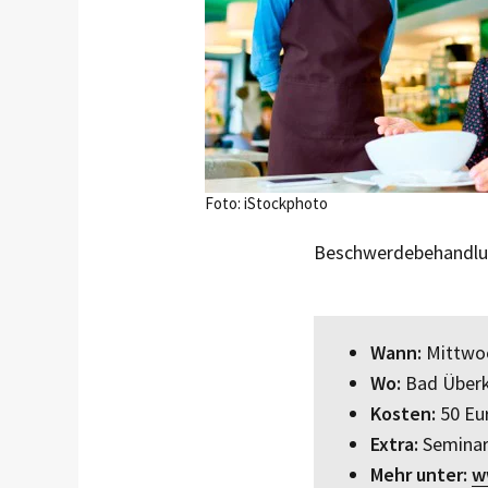
Foto: iStockphoto
Beschwerdebehandlun
Wann:
Mittwoch
Wo:
Bad Überk
Kosten:
50 Eur
Extra:
Seminaru
Mehr unter:
w