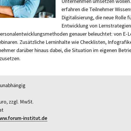
Unternehmen umsetzen wollen.
erfahren die Teilnehmer Wissen
Digitalisierung, die neue Rolle 
Entwicklung von Lernstrategie
Personalentwicklungsmethoden genauer beleuchtet: von E-Le
ebinaren. Zusätzliche Lerninhalte wie Checklisten, Infograf
nehmer darüber hinaus dabei, die Situation im eigenen Betri
zusetzen.
h unabhängig
ro, zzgl. MwSt.
at
ww.forum-institut.de