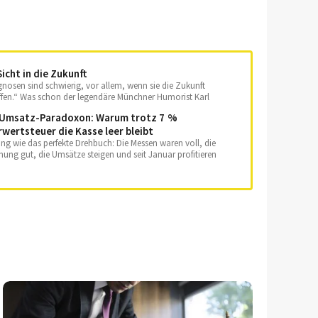
Sicht in die Zukunft
nosen sind schwierig, vor allem, wenn sie die Zukunft
ffen.“ Was schon der legendäre Münchner Humorist Karl
tin wusste, gilt besonders für die Gastro-Branche. Der Blick
Umsatz-Paradoxon: Warum trotz 7 %
vorne ist alles andere als einfach, auch weil immer wieder
wertsteuer die Kasse leer bleibt
Probleme auftauchen. Was heute noch gilt, kann morgen
 überholt sein – von neuen Preis­schüben bei Energie und
ang wie das perfekte Drehbuch: Die Messen waren voll, die
ngsmitteln, von gesetzlichen Veränderungen oder von
ung gut, die Umsätze steigen und seit Januar profitieren
rkungen des Weltgeschehens. Quo vadis, Gastwelt? Karl
auerhaft von den 7 Prozent Umsatzsteuer auf Speisen.
tin würde sagen: „Hoffentlich wird es nicht so schlimm,
 schon ist.“