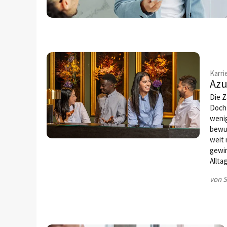
Karri
Azu
Die Z
Doch
weni
bewus
weit 
gewin
Allta
von S