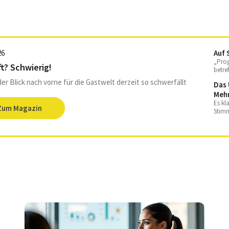
26
Auf 
„Prog
t? Schwierig!
betre
Valen
r Blick nach vorne für die Gastwelt derzeit so schwerfällt
Das 
nach 
Mehr
neue 
schon
Es kl
Zum Magazin
Nahru
Stimm
Auswi
wir d
Valen
wie es