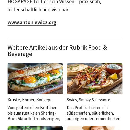
HOGAPAGE teilt er sein Wissen – praxisnah,
leidenschaftlich und visionär.
www.antoniewicz.org
Weitere Artikel aus der Rubrik Food &
Beverage
Kruste, Körner, Konzept
Swicy, Smoky & Levante
Vom glutenfreien Brötchen
Das Profil schärfen mit
bis zum rustikalen Sharing-
süßscharfen, säuerlichen,
Brot: Aktuelle Trends zeigen,
buttrigen oder fermentierten
dass die Zukunft des
Akzenten und Anregungen aus
Backwarenangebots in der
der thailändischen über die