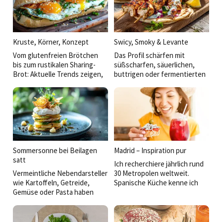
Kruste, Körner, Konzept
Swicy, Smoky & Levante
Vom glutenfreien Brötchen
Das Profil schärfen mit
bis zum rustikalen Sharing-
süßscharfen, säuerlichen,
Brot: Aktuelle Trends zeigen,
buttrigen oder fermentierten
dass die Zukunft des
Akzenten und Anregungen aus
Backwarenangebots in der
der thailändischen über die
Verbindung von Genuss,
BBQ- bis hin zur Mezzekultur:
Gesundheit und Convenience
So werden einfache Gerichte
liegt.
veredelt und der Koch kann
eine eigene Handschrift
zeigen.
Sommersonne bei Beilagen
Madrid – Inspiration pur
satt
Ich recherchiere jährlich rund
Vermeintliche Nebendarsteller
30 Metropolen weltweit.
wie Kartoffeln, Getreide,
Spanische Küche kenne ich
Gemüse oder Pasta haben
aus San Sebastián, Barcelona,
heute mehr zu bieten: Sie
Sevilla. Dass Madrid mich so
transportieren Regionalität,
überraschen und begeistern
erzählen Geschichten und
würde, hätte ich nicht