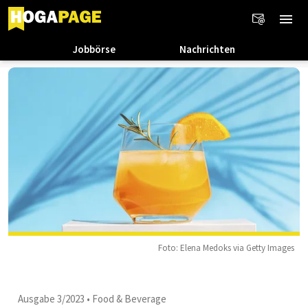
Jobbörse
Nachrichten
Foto: Elena Medoks via Getty Images
Ausgabe 3/2023
•
Food & Beverage