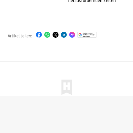
Wer sich aktuell in der
herausfordernden Zeiten
Spitzengastronomie umsieht,
neue Spielräume –
der erkennt eine Entwicklung,
von besserer Kalkulation bis
die längst mehr ist als nur ein
zu mehr Erlebnis auf dem
Trend. Auf den Tellern wird
Teller. Wie Betriebe ihr
jetzt reduziert.
Angebot jetzt
wirtschaftlich und zugleich
Artikel teilen:
attraktiv aufstellen können,
erklärt Jochen Kramer im
Interview.
Startseite
|
Magazine
|
Abonnieren
|
Werben
|
Über uns
|
Kontakt
|
Facebook
|
LinkedIn
|
Instagram
© HOGAPAGE Media GmbH
Datenschutz
|
Impressum
|
AGB
|
Haftungsausschluss
|
Hinweisgebersystem