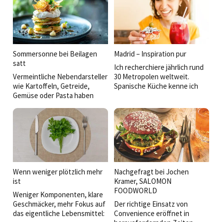
Verbindung von Genuss,
BBQ- bis hin zur Mezzekultur:
Gesundheit und Convenience
So werden einfache Gerichte
liegt.
veredelt und der Koch kann
eine eigene Handschrift
zeigen.
Sommersonne bei Beilagen
Madrid – Inspiration pur
satt
Ich recherchiere jährlich rund
Vermeintliche Nebendarsteller
30 Metropolen weltweit.
wie Kartoffeln, Getreide,
Spanische Küche kenne ich
Gemüse oder Pasta haben
aus San Sebastián, Barcelona,
heute mehr zu bieten: Sie
Sevilla. Dass Madrid mich so
transportieren Regionalität,
überraschen und begeistern
erzählen Geschichten und
würde, hätte ich nicht
bieten Küchenchefs Raum für
erwartet.
Kreativität. Welche Ideen
sorgen derzeit auf den Tellern
und Büfetts für
Aufmerksamkeit?
Wenn weniger plötzlich mehr
Nachgefragt bei Jochen
ist
Kramer, SALOMON
FOODWORLD
Weniger Komponenten, klare
Geschmäcker, mehr Fokus auf
Der richtige Einsatz von
das eigentliche Lebensmittel:
Convenience eröffnet in