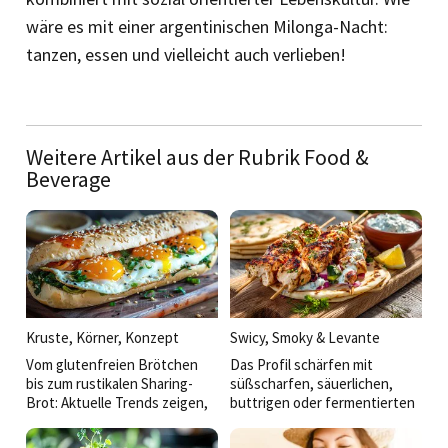
wäre es mit einer argentinischen Milonga-Nacht:
tanzen, essen und vielleicht auch verlieben!
Weitere Artikel aus der Rubrik Food &
Beverage
Kruste, Körner, Konzept
Swicy, Smoky & Levante
Vom glutenfreien Brötchen
Das Profil schärfen mit
bis zum rustikalen Sharing-
süßscharfen, säuerlichen,
Brot: Aktuelle Trends zeigen,
buttrigen oder fermentierten
dass die Zukunft des
Akzenten und Anregungen aus
Backwarenangebots in der
der thailändischen über die