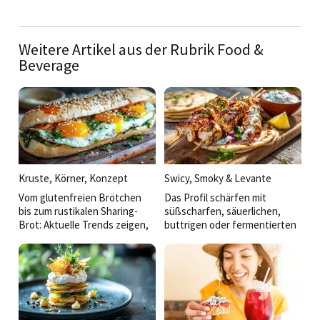
Weitere Artikel aus der Rubrik Food &
Beverage
Kruste, Körner, Konzept
Swicy, Smoky & Levante
Vom glutenfreien Brötchen
Das Profil schärfen mit
bis zum rustikalen Sharing-
süßscharfen, säuerlichen,
Brot: Aktuelle Trends zeigen,
buttrigen oder fermentierten
dass die Zukunft des
Akzenten und Anregungen aus
Backwarenangebots in der
der thailändischen über die
Verbindung von Genuss,
BBQ- bis hin zur Mezzekultur:
Gesundheit und Convenience
So werden einfache Gerichte
liegt.
veredelt und der Koch kann
eine eigene Handschrift
zeigen.