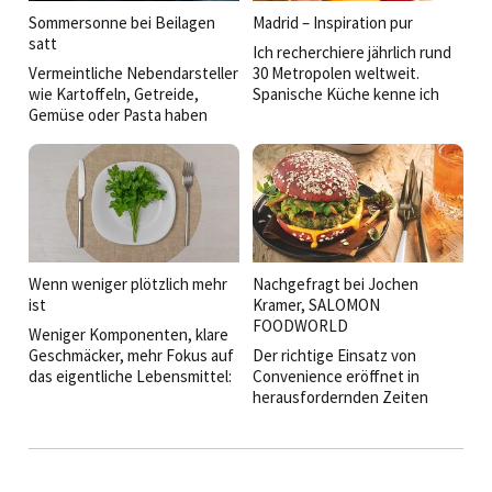
Sommersonne bei Beilagen
Madrid – Inspiration pur
satt
Ich recherchiere jährlich rund
Vermeintliche Nebendarsteller
30 Metropolen weltweit.
wie Kartoffeln, Getreide,
Spanische Küche kenne ich
Gemüse oder Pasta haben
aus San Sebastián, Barcelona,
heute mehr zu bieten: Sie
Sevilla. Dass Madrid mich so
transportieren Regionalität,
überraschen und begeistern
erzählen Geschichten und
würde, hätte ich nicht
bieten Küchenchefs Raum für
erwartet.
Kreativität. Welche Ideen
sorgen derzeit auf den Tellern
und Büfetts für
Aufmerksamkeit?
Wenn weniger plötzlich mehr
Nachgefragt bei Jochen
ist
Kramer, SALOMON
FOODWORLD
Weniger Komponenten, klare
Geschmäcker, mehr Fokus auf
Der richtige Einsatz von
das eigentliche Lebensmittel:
Convenience eröffnet in
Wer sich aktuell in der
herausfordernden Zeiten
Spitzengastronomie umsieht,
neue Spielräume –
der erkennt eine Entwicklung,
von besserer Kalkulation bis
die längst mehr ist als nur ein
zu mehr Erlebnis auf dem
Trend. Auf den Tellern wird
Teller. Wie Betriebe ihr