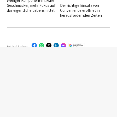
Weniger Komponenten, klare
Geschmäcker, mehr Fokus auf
Der richtige Einsatz von
das eigentliche Lebensmittel:
Convenience eröffnet in
Wer sich aktuell in der
herausfordernden Zeiten
Spitzengastronomie umsieht,
neue Spielräume –
der erkennt eine Entwicklung,
von besserer Kalkulation bis
die längst mehr ist als nur ein
zu mehr Erlebnis auf dem
Trend. Auf den Tellern wird
Teller. Wie Betriebe ihr
jetzt reduziert.
Angebot jetzt
wirtschaftlich und zugleich
Artikel teilen:
attraktiv aufstellen können,
erklärt Jochen Kramer im
Interview.
Startseite
|
Magazine
|
Abonnieren
|
Werben
|
Über uns
|
Kontakt
|
Facebook
|
LinkedIn
|
Instagram