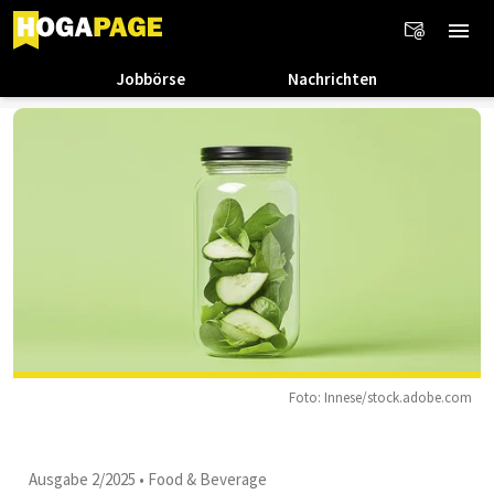
Jobbörse
Nachrichten
Foto: Innese/stock.adobe.com
Ausgabe 2/2025
•
Food & Beverage