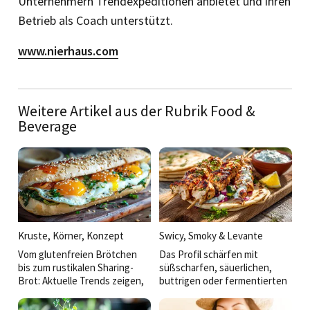
Unternehmern Trendexpeditionen anbietet und ihren
Betrieb als Coach unterstützt.
www.nierhaus.com
Weitere Artikel aus der Rubrik Food &
Beverage
Kruste, Körner, Konzept
Swicy, Smoky & Levante
Vom glutenfreien Brötchen
Das Profil schärfen mit
bis zum rustikalen Sharing-
süßscharfen, säuerlichen,
Brot: Aktuelle Trends zeigen,
buttrigen oder fermentierten
dass die Zukunft des
Akzenten und Anregungen aus
Backwarenangebots in der
der thailändischen über die