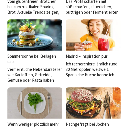
Vom glutenfreien Brötchen
Das Profil schärfen mit
bis zum rustikalen Sharing-
süßscharfen, säuerlichen,
Brot: Aktuelle Trends zeigen,
buttrigen oder fermentierten
dass die Zukunft des
Akzenten und Anregungen aus
Backwarenangebots in der
der thailändischen über die
Verbindung von Genuss,
BBQ- bis hin zur Mezzekultur:
Gesundheit und Convenience
So werden einfache Gerichte
liegt.
veredelt und der Koch kann
eine eigene Handschrift
zeigen.
Sommersonne bei Beilagen
Madrid – Inspiration pur
satt
Ich recherchiere jährlich rund
Vermeintliche Nebendarsteller
30 Metropolen weltweit.
wie Kartoffeln, Getreide,
Spanische Küche kenne ich
Gemüse oder Pasta haben
aus San Sebastián, Barcelona,
heute mehr zu bieten: Sie
Sevilla. Dass Madrid mich so
transportieren Regionalität,
überraschen und begeistern
erzählen Geschichten und
würde, hätte ich nicht
bieten Küchenchefs Raum für
erwartet.
Kreativität. Welche Ideen
sorgen derzeit auf den Tellern
und Büfetts für
Aufmerksamkeit?
Wenn weniger plötzlich mehr
Nachgefragt bei Jochen