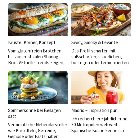
Kruste, Körner, Konzept
Swicy, Smoky & Levante
Vom glutenfreien Brötchen
Das Profil schärfen mit
bis zum rustikalen Sharing-
süßscharfen, säuerlichen,
Brot: Aktuelle Trends zeigen,
buttrigen oder fermentierten
dass die Zukunft des
Akzenten und Anregungen aus
Backwarenangebots in der
der thailändischen über die
Verbindung von Genuss,
BBQ- bis hin zur Mezzekultur:
Gesundheit und Convenience
So werden einfache Gerichte
liegt.
veredelt und der Koch kann
eine eigene Handschrift
zeigen.
Sommersonne bei Beilagen
Madrid – Inspiration pur
satt
Ich recherchiere jährlich rund
Vermeintliche Nebendarsteller
30 Metropolen weltweit.
wie Kartoffeln, Getreide,
Spanische Küche kenne ich
Gemüse oder Pasta haben
aus San Sebastián, Barcelona,