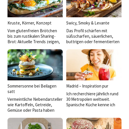
Kruste, Körner, Konzept
Swicy, Smoky & Levante
Vom glutenfreien Brötchen
Das Profil schärfen mit
bis zum rustikalen Sharing-
süßscharfen, säuerlichen,
Brot: Aktuelle Trends zeigen,
buttrigen oder fermentierten
dass die Zukunft des
Akzenten und Anregungen aus
Backwarenangebots in der
der thailändischen über die
Verbindung von Genuss,
BBQ- bis hin zur Mezzekultur:
Gesundheit und Convenience
So werden einfache Gerichte
liegt.
veredelt und der Koch kann
eine eigene Handschrift
zeigen.
Sommersonne bei Beilagen
Madrid – Inspiration pur
satt
Ich recherchiere jährlich rund
Vermeintliche Nebendarsteller
30 Metropolen weltweit.
wie Kartoffeln, Getreide,
Spanische Küche kenne ich
Gemüse oder Pasta haben
aus San Sebastián, Barcelona,
heute mehr zu bieten: Sie
Sevilla. Dass Madrid mich so
transportieren Regionalität,
überraschen und begeistern
erzählen Geschichten und
würde, hätte ich nicht