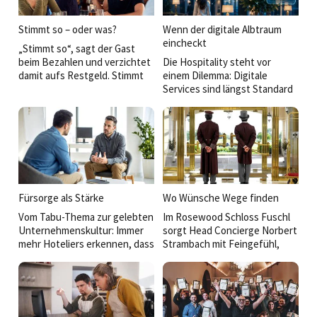
Stimmt so – oder was?
Wenn der digitale Albtraum
eincheckt
„Stimmt so“, sagt der Gast
beim Bezahlen und verzichtet
Die Hospitality steht vor
damit aufs Restgeld. Stimmt
einem Dilemma: Digitale
so allerdings oftmals nicht
Services sind längst Standard
mehr. Die Trinkgeldkultur in
und werden von Gästen
Deutschland verändert sich –
erwartet. Mit jeder
vor allem durch digitale
Schnittstelle steigt aber die
Kassensysteme und weil
potenzielle Angriffsfläche für
immer mehr Lokal­besucher
Cyberkriminelle. Der Umgang
lieber mit Karte bezahlen.
mit den Risiken wird damit zur
Hinzu kommt aktuell das
strategischen Aufgabe.
Thema fixe Servicegebühr
Fürsorge als Stärke
Wo Wünsche Wege finden
statt Trinkgeld. Das wirft viele
Vom Tabu-Thema zur gelebten
Im Rosewood Schloss Fuschl
Fragen auf – bei den Gästen,
Unternehmenskultur: Immer
sorgt Head Concierge Norbert
beim Personal und bei den
mehr Hoteliers erkennen, dass
Strambach mit Feingefühl,
Gastronomen. Ein neues
seelische Gesundheit
Erfahrung und
Konfliktfeld?
entscheidend für
weitreichendem Netzwerk für
Mitarbeiterzufriedenheit und
unvergessliche
langfristige Bindung ist.
Gästemomente – und
verkörpert eine