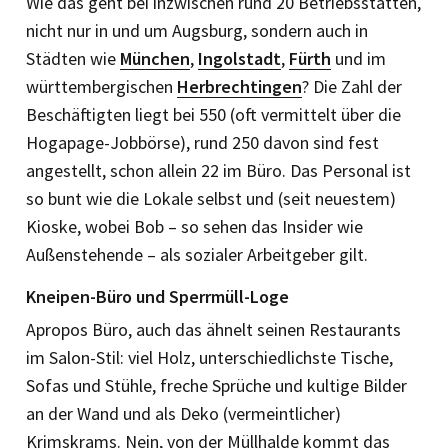
Wie das geht bei inzwischen rund 20 Betriebsstätten,
nicht nur in und um Augsburg, sondern auch in
Städten wie
München
,
Ingolstadt
,
Fürth
und im
württembergischen
Herbrechtingen
? Die Zahl der
Beschäftigten liegt bei 550 (oft vermittelt über die
Hogapage-Jobbörse), rund 250 davon sind fest
angestellt, schon allein 22 im Büro. Das Personal ist
so bunt wie die Lokale selbst und (seit neuestem)
Kioske, wobei Bob – so sehen das Insider wie
Außenstehende – als sozialer Arbeitgeber gilt.
Kneipen-Büro und Sperrmüll-Loge
Apropos Büro, auch das ähnelt seinen Restaurants
im Salon-Stil: viel Holz, unterschiedlichste Tische,
Sofas und Stühle, freche Sprüche und kultige Bilder
an der Wand und als Deko (vermeintlicher)
Krimskrams. Nein, von der Müllhalde kommt das