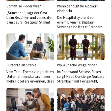
Stimmt so – oder was?
Wenn der digitale Albtraum
eincheckt
„Stimmt so“, sagt der Gast
beim Bezahlen und verzichtet
Die Hospitality steht vor
damit aufs Restgeld. Stimmt
einem Dilemma: Digitale
so allerdings oftmals nicht
Services sind längst Standard
mehr. Die Trinkgeldkultur in
und werden von Gästen
Deutschland verändert sich –
erwartet. Mit jeder
vor allem durch digitale
Schnittstelle steigt aber die
Kassensysteme und weil
potenzielle Angriffsfläche für
immer mehr Lokal­besucher
Cyberkriminelle. Der Umgang
lieber mit Karte bezahlen.
mit den Risiken wird damit zur
Hinzu kommt aktuell das
strategischen Aufgabe.
Thema fixe Servicegebühr
Fürsorge als Stärke
Wo Wünsche Wege finden
statt Trinkgeld. Das wirft viele
Vom Tabu-Thema zur gelebten
Im Rosewood Schloss Fuschl
Fragen auf – bei den Gästen,
Unternehmenskultur: Immer
sorgt Head Concierge Norbert
beim Personal und bei den
mehr Hoteliers erkennen, dass
Strambach mit Feingefühl,
Gastronomen. Ein neues
seelische Gesundheit
Erfahrung und
Konfliktfeld?
entscheidend für
weitreichendem Netzwerk für
Mitarbeiterzufriedenheit und
unvergessliche
langfristige Bindung ist.
Gästemomente – und
verkörpert eine
Hoteltradition, die auch in