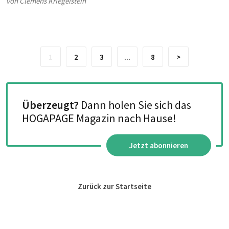
von Clemens Kriegelstein
Vierschanzentournee und 2x den Gesamt-Weltcup, dazu kamen
insgesamt 16 Medaillen bei Weltmeisterschaften und Olympischen
Spielen. Seit ein paar Jahren sucht der Spitzensportler jedoch den
Anschluss an die Weltspitze, den er
in der kommenden Saison wiederfinden möchte.
1
2
3
...
8
>
Überzeugt?
Dann holen Sie sich das
HOGAPAGE Magazin nach Hause!
Jetzt abonnieren
Zurück zur Startseite