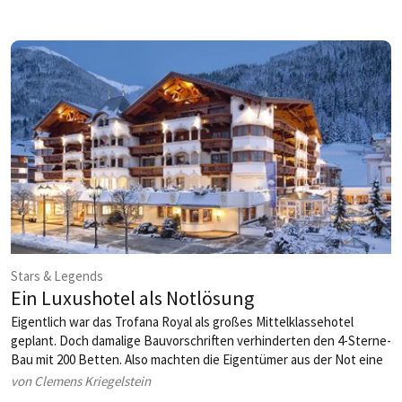
innovativsten Personalquartieren begeben.
Stars & Legends
Ein Luxushotel als Notlösung
Eigentlich war das Trofana Royal als großes Mittelklassehotel
geplant. Doch damalige Bauvorschriften verhinderten den 4-Sterne-
Bau mit 200 Betten. Also machten die Eigentümer aus der Not eine
Tugend, halbierten die Bettenanzahl, verdoppelten dafür die
von Clemens Kriegelstein
Zimmergröße und gehören als 5-Sterne-Superior-Haus mit gleich