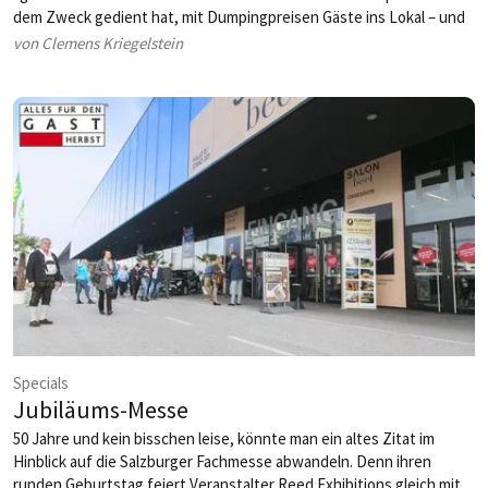
dem Zweck gedient hat, mit Dumpingpreisen Gäste ins Lokal – und
anschließend in den Shop zu locken. Doch die Szene hat sich
von Clemens Kriegelstein
deutlich professionalisiert und boomt wie nie zuvor. Auch kann es
sich heute kaum mehr jemand leisten, ständig rote Zahlen als
Marketingaufwand zu verbuchen.
Specials
Jubiläums-Messe
50 Jahre und kein bisschen leise, könnte man ein altes Zitat im
Hinblick auf die Salzburger Fachmesse abwandeln. Denn ihren
runden Geburtstag feiert Veranstalter Reed Exhibitions gleich mit