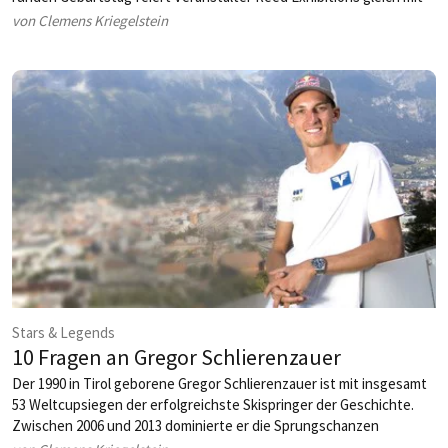
mehreren Neuerungen: So wird dieses Jahr erstmals auch ein
von Clemens Kriegelstein
Outdoor-Bereich zur offiziellen Ausstellungsfläche gemacht und
eine eigene »vegane Welt« zollt dem Megatrend Tribut.
Stars & Legends
10 Fragen an Gregor Schlierenzauer
Der 1990 in Tirol geborene Gregor Schlierenzauer ist mit insgesamt
53 Weltcupsiegen der erfolgreichste Skispringer der Geschichte.
Zwischen 2006 und 2013 dominierte er die Sprungschanzen
teilweise fast nach Belieben, er gewann 2x die