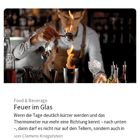
Food & Beverage
Feuer im Glas
Wenn die Tage deutlich kürzer werden und das
Thermometer nur mehr eine Richtung kennt – nach unten
–, dann darf es nicht nur auf den Tellern, sondern auch in
den Gläsern wieder etwas üppiger werden. Klar, bei mehr
von Clemens Kriegelstein