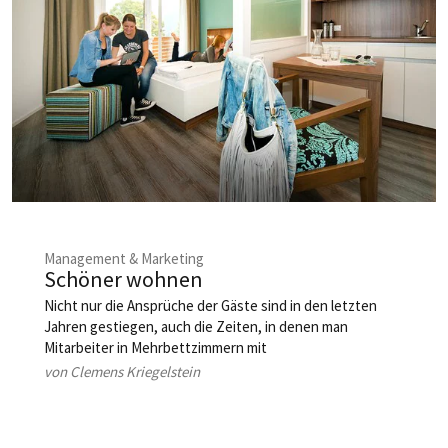
Management & Marketing
Schöner wohnen
Nicht nur die Ansprüche der Gäste sind in den letzten
Jahren gestiegen, auch die Zeiten, in denen man
Mitarbeiter in Mehrbettzimmern mit
Gemeinschaftsdusche und -WC unterbringen konnte,
von Clemens Kriegelstein
sind vorbei. Schließlich wird der Kampf um die besten
Kräfte der Branche nicht nur auf der Gehaltsschiene
ausgetragen. HOGAPAGE hat sich auf die Suche nach den