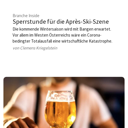
Branche Inside
Sperrstunde für die Après-Ski-Szene
Die kommende Wintersaison wird mit Bangen erwartet.
Vor allem im Westen Österreichs wäre ein Corona-
bedingter Totalausfall eine wirtschaftliche Kata­strophe.
Jetzt versucht die Politik mit aller Macht, einen sicheren
von Clemens Kriegelstein
Winterurlaub zu ermöglichen. Après-Ski ist in dem
Konzept jedenfalls nicht vorgesehen. Denn die Angst vor
dem »zweiten Ischgl« sitzt tief.