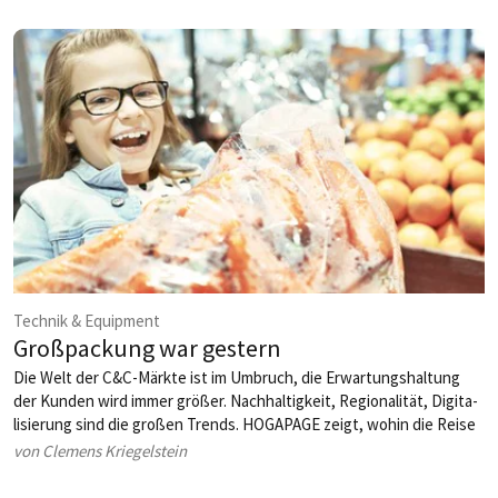
zwei Haubenrestaurants inzwischen zur etablierten Elite von
Österreichs Ferien­hotellerie.
Technik & Equipment
Großpackung war gestern
Die Welt der C&C-Märkte ist im Umbruch, die Erwartungshaltung
der Kunden wird immer größer. Nachhaltigkeit, Regionalität, Digita­
lisierung sind die großen Trends. HOGAPAGE zeigt, wohin die Reise
geht.
von Clemens Kriegelstein