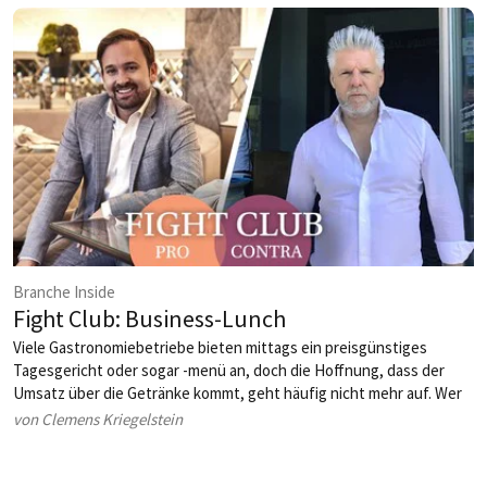
Branche Inside
Fight Club: Business-Lunch
Viele Gastronomiebetriebe bieten mittags ein preisgünstiges
Tagesgericht oder sogar -menü an, doch die Hoffnung, dass der
Umsatz über die Getränke kommt, geht häufig nicht mehr auf. Wer
sehr knapp kalkuliert, für den kann das Mittagsmenü sogar zum
von Clemens Kriegelstein
Verlustgeschäft werden. Doch viele Lokale halten an dem
traditionellen Angebot fest.