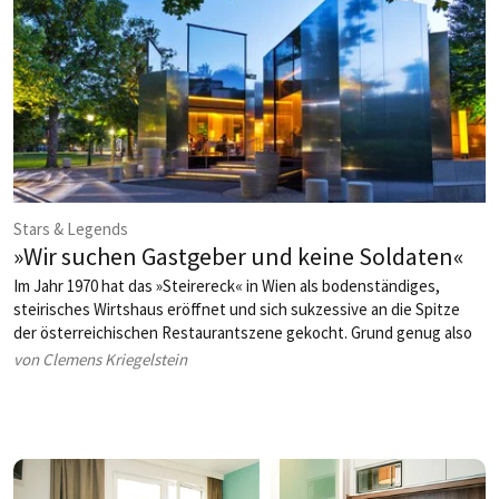
Stars & Legends
»Wir suchen Gastgeber und keine Soldaten«
Im Jahr 1970 hat das »Steirereck« in Wien als bodenständiges,
steirisches Wirtshaus eröffnet und sich sukzessive an die Spitze
der österreichischen Restaurantszene gekocht. Grund genug also
für ein ausführliches Porträt zum 50-jährigen Jubiläum.
von Clemens Kriegelstein