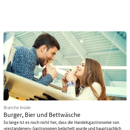
als 30 Grad im Schatten machen selbst geübte Trinker
lieber einen Bogen um Spirituosen oder Starkbiere. Doch
in den kommenden Monaten haben Aperol-Spritz & Co.
mal Sendepause, jetzt darf man sich auch innerlich
endlich wieder wärmen lassen.
Branche Inside
Burger, Bier und Bettwäsche
So lange ist es noch nicht her, dass die Handelsgastronomie von
»gestandenen« Gastronomen belächelt wurde und hauptsächlich