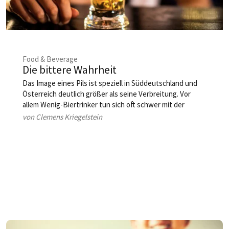
Food & Beverage
Die bittere Wahrheit
Das Image eines Pils ist speziell in Süddeutschland und
Österreich deutlich größer als seine Verbreitung. Vor
allem Wenig-Biertrinker tun sich oft schwer mit der
ausgeprägten Hopfenbittere dieses Biertypus. Dem
von Clemens Kriegelstein
Kenner aber erschließt sich mit dem Pils ein
erfrischendes, eher leichteres Bier mit bemerkenswerter
Geschmacksvielfalt.