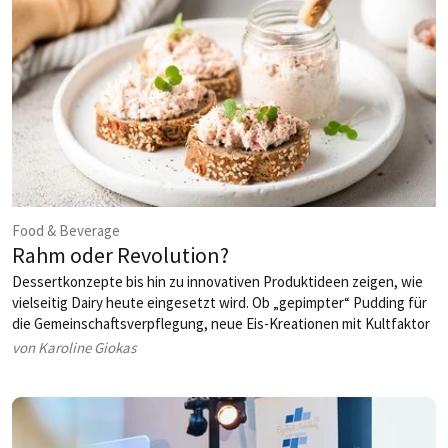
Food & Beverage
Rahm oder Revolution?
Dessertkonzepte bis hin zu innovativen Produktideen zeigen, wie
vielseitig Dairy heute eingesetzt wird. Ob „gepimpter“ Pudding für
die Gemeinschaftsverpflegung, neue Eis-Kreationen mit Kultfaktor
oder spannende Impulse rund um pflanzliche Alternativen: Das
von Karoline Giokas
Thema bleibt in Bewegung.