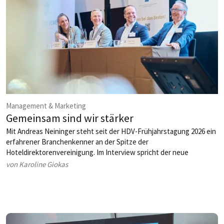
Management & Marketing
Gemeinsam sind wir stärker
Mit Andreas Neininger steht seit der HDV-Frühjahrstagung 2026 ein
erfahrener Branchenkenner an der Spitze der
Hoteldirektorenvereinigung. Im Interview spricht der neue
Vorsitzende und Director of Operations der Event Hotels über
von Karoline Giokas
Verantwortung, Herausforderungen, seine Vision für die Zukunft
der deutschen Hotellerie und darüber, wie die HDV als Netzwerk,
Impulsgeber und starke Partnerschaft weiter wachsen soll.