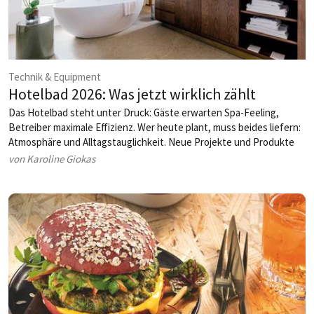
Technik & Equipment
Hotelbad 2026: Was jetzt wirklich zählt
Das Hotelbad steht unter Druck: Gäste erwarten Spa-Feeling,
Betreiber maximale Effizienz. Wer heute plant, muss beides liefern:
Atmosphäre und Alltagstauglichkeit. Neue Projekte und Produkte
zeigen, wie sich dieser Spagat meistern lässt.
von Karoline Giokas