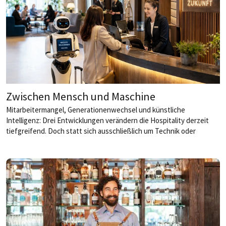
Zwischen Mensch und Maschine
Mitarbeitermangel, Generationenwechsel und künstliche
Intelligenz: Drei Entwicklungen verändern die Hospitality derzeit
tiefgreifend. Doch statt sich ausschließlich um Technik oder
wirtschaftliche Kennzahlen zu drehen, rückt in vielen Betrieben
etwas anderes wieder stärker in den Mittelpunkt: der Mensch. Ob
innovative HR-Konzepte, neue Führungsmodelle oder der
bewusste Umgang mit Technologie, viele Gastgeber arbeiten
derzeit an einer neuen Balance zwischen Tradition, Transformation
und echter Gastfreundschaft.
von Karoline Giokas