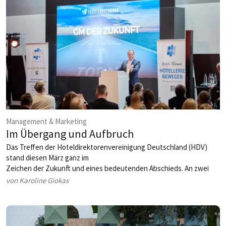
Management & Marketing
Im Übergang und Aufbruch
Das Treffen der Hoteldirektorenvereinigung Deutschland (HDV)
stand diesen März ganz im
Zeichen der Zukunft und eines bedeutenden Abschieds. An zwei
Tagen nahmen die Teilnehmer der Frühjahrstagung im Leonardo
von Karoline Giokas
Royal Munich Hotel die Aufgaben von General Managern der
Zukunft, neue Führungsanforderungen und die Zukunft der
Branche in Augenschein. Zudem verabschiedete sich mit Jürgen
Gangl eine charakterstarke Leitfigur aus dem Vorstand – ein