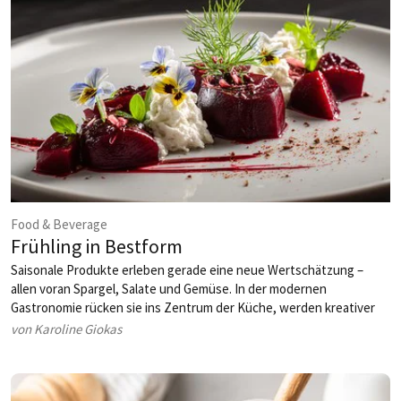
Food & Beverage
Frühling in Bestform
Saisonale Produkte erleben gerade eine neue Wertschätzung –
allen voran Spargel, Salate und Gemüse. In der modernen
Gastronomie rücken sie ins Zentrum der Küche, werden kreativer
und auch emotionaler interpretiert. Küchenchefs, Konzepte und
von Karoline Giokas
Marken zeigen, wie vielfältig das grüne Potenzial heute ist.