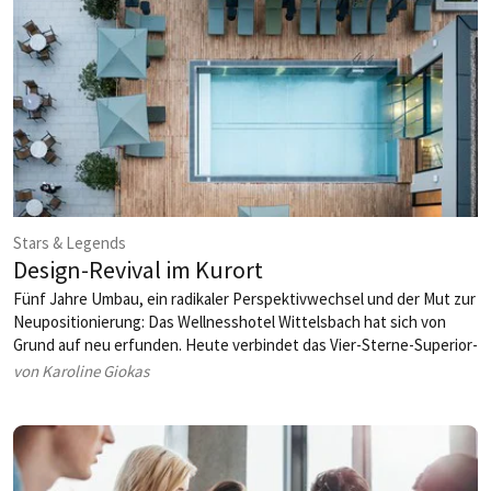
Moment voller Emotionen und Anerkennung.
Stars & Legends
Design-Revival im Kurort
Fünf Jahre Umbau, ein radikaler Perspektivwechsel und der Mut zur
Neu­positionierung: Das Wellnesshotel Wittelsbach hat sich von
Grund auf neu erfunden. Heute verbindet das Vier-Sterne-Superior-
Haus stilvolles Interieur, moderne Wellnesswelten und regionale
von Karoline Giokas
Kulinarik zu einem Konzept, das weit über die klassische
Kurhotellerie hinausgeht.