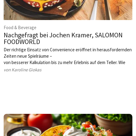
Food & Beverage
Nachgefragt bei Jochen Kramer, SALOMON
FOODWORLD
Der richtige Einsatz von Convenience eröffnet in herausfordernden
Zeiten neue Spielräume –
von besserer Kalkulation bis zu mehr Erlebnis auf dem Teller. Wie
Betriebe ihr Angebot jetzt
von Karoline Giokas
wirtschaftlich und zugleich attraktiv aufstellen können, erklärt
Jochen Kramer im Interview.