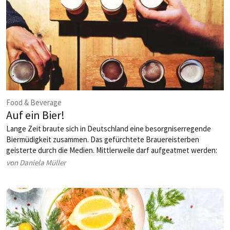
Food & Beverage
Auf ein Bier!
Lange Zeit braute sich in Deutschland eine besorgniserregende
Biermüdigkeit zusammen. Das gefürchtete Brauereisterben
geisterte durch die Medien. Mittlerweile darf aufgeatmet werden:
Deutschland bleibt ein Bierland, denn unser Bier und seine Brauer
von Daniela Müller
sind dabei, das Ruder rumzureißen und die nächste Generation von
Bierfreunden zu erschaffen.