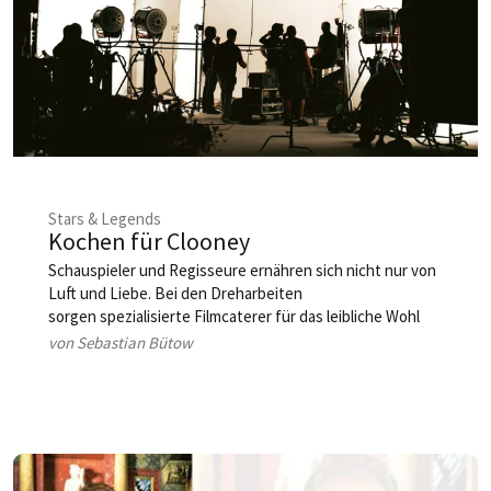
Stars & Legends
Kochen für Clooney
Schauspieler und Regisseure ernähren sich nicht nur von
Luft und Liebe. Bei den Dreharbeiten
sorgen spezialisierte Filmcaterer für das leibliche Wohl
des Filmteams – nicht selten ist dabei Pfiffigkeit gefragt.
von Sebastian Bütow