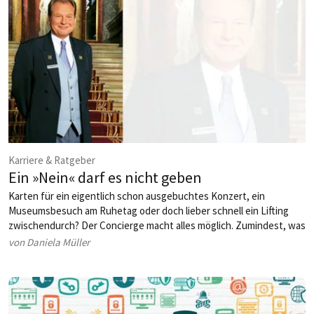
Karriere & Ratgeber
Ein »Nein« darf es nicht geben
Karten für ein eigentlich schon ausgebuchtes Konzert, ein
Museumsbesuch am Ruhetag oder doch lieber schnell ein Lifting
zwischendurch? Der Concierge macht alles möglich. Zumindest, was
im Bereich des Möglichen liegt. Das sind Gästewünsche nicht immer.
von Daniela Müller
Ein guter Concierge schafft es dennoch, dass am Ende alle
zufrieden sind.
Text: Katharina Thalhammer