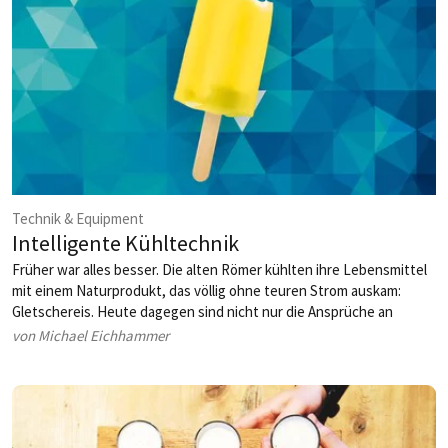
Technik & Equipment
Intelligente Kühltechnik
Früher war alles besser. Die alten Römer kühlten ihre Lebensmittel
mit einem Naturprodukt, das völlig ohne teuren Strom auskam:
Gletschereis. Heute da­gegen sind nicht nur die Ansprüche an
Kühltechnik gestiegen, sondern auch die damit einhergehenden
von Michael Eichhammer
Kosten. Kühlen Kopf bewahren, wenn die Stromrechnung kommt?
Mit moderner Kühltechnik wird das möglich.