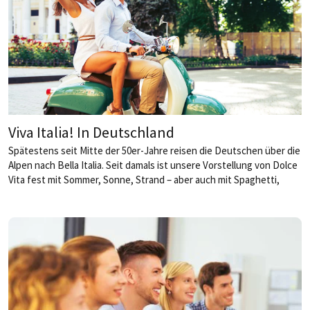
Viva Italia! In Deutschland
Spätestens seit Mitte der 50er-Jahre reisen die Deutschen über die
Alpen nach Bella Italia. Seit damals ist unsere Vorstellung von Dolce
Vita fest mit Sommer, Sonne, Strand – aber auch mit Spaghetti,
Pizza und der typischen Chianti-Korbflasche verbunden. Unter dem
meist grauen Himmel Deutschlands findet man das mediterrane
Lebensgefühl vor allem in der italienischen Gastronomie. Denn
nirgendwo kann man hierzulande den Traum vom »Süßen Leben« so
schön träumen wie beim Italiener. Text: Jan Lacroix
von Daniela
Müller