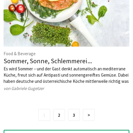
Food & Beverage
Sommer, Sonne, Schlemmerei ...
Es wird Sommer – und der Gast denkt automatisch an mediterrane
Küche, freut sich auf Antipasti und sonnengereiftes Gemüse. Dabei
haben deutsche und österreichische Köche mittlerweile richtig was
drauf, wenn es um kalorienleichte, aromatische Küche geht. Die
von Gabriele Gugetzer
passenden Getränkeempfehlungen haben wir sowieso ...
1
2
3
>