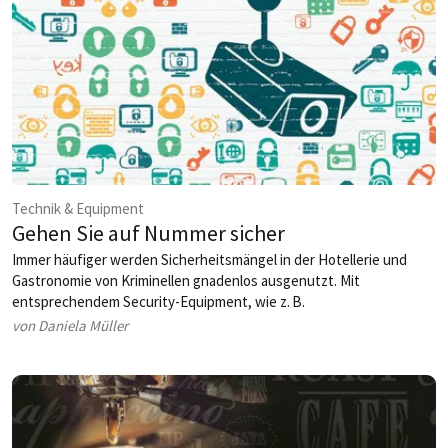
Technik & Equipment
Gehen Sie auf Nummer sicher
Immer häufiger werden Sicherheitsmängel in der Hotellerie und
Gastronomie von Kriminellen gnadenlos aus­genutzt. Mit
entsprechendem Security-Equipment, wie z. B.
Videoüberwachungssystemen, Alarmanlagen, Sicherheitstüren
von Daniela Müller
oder Zutrittskontrollen, lassen sich vielleicht nicht alle Verbrechen
verhindern, aber zumindest manche Täter abschrecken.
Text: Michael Strausz