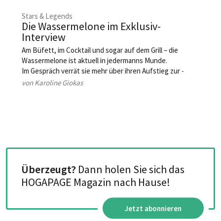
Stars & Legends
Die Wassermelone im Exklusiv-
Interview
Am Büfett, im Cocktail und sogar auf dem Grill – die
Wassermelone ist aktuell in jedermanns Munde.
Im Gespräch verrät sie mehr über ihren Aufstieg zur ­
beliebtesten Sommerfrucht der Welt.
von Karoline Giokas
Überzeugt?
Dann holen Sie sich das
HOGAPAGE Magazin nach Hause!
Jetzt abonnieren