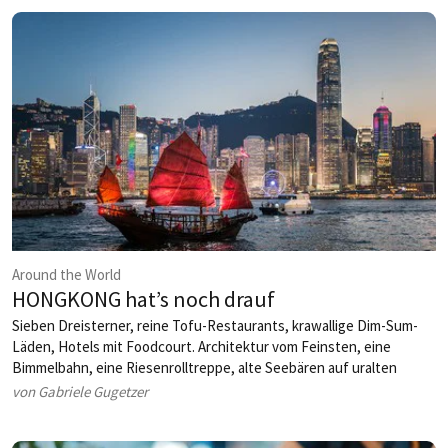
Servicegebühr statt Trinkgeld. Das wirft viele Fragen auf – bei den
Gästen, beim Personal und bei den Gastronomen. Ein neues
Konfliktfeld?
Around the World
HONGKONG hat’s noch drauf
Sieben Dreisterner, reine Tofu-Restaurants, krawallige Dim-Sum-
Läden, Hotels mit Foodcourt. Architektur vom Feinsten, eine
Bimmelbahn, eine Riesenrolltreppe, alte Seebären auf uralten
Fähren. Schulenglisch reicht für die Orientierung.
von Gabriele Gugetzer
Hongkong ist klasse!