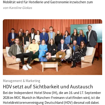
Mobilität wird für Hotellerie und Gastronomie inzwischen zum
strategischen Faktor für Wirtschaftlichkeit, Nachhaltigkeit und
von Karoline Giokas
Gästezufriedenheit. Gleichzeitig steigen die Anforderungen an
Betriebe – von der Lade-Infrastruktur bis zur
temperaturgeführten Logistik.
Management & Marketing
HDV setzt auf Sichtbarkeit und Austausch
Bei der Independent Hotel Show (IH), die am 16. und 17. September
2026 im MOC Munich in München-Freimann stattfinden wird, ist die
Hoteldirektorenvereinigung Deutschland (HDV) diesmal voll dabei.