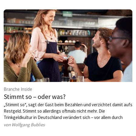
Zukunft der Profiküche wird vielseitiger, flexibler und überraschend
emotional.
Branche Inside
Stimmt so – oder was?
„Stimmt so“, sagt der Gast beim Bezahlen und verzichtet damit aufs
Restgeld. Stimmt so allerdings oftmals nicht mehr. Die
Trinkgeldkultur in Deutschland verändert sich – vor allem durch
digitale Kassensysteme und weil immer mehr Lokal­besucher lieber
von Wolfgang Bublies
mit Karte bezahlen. Hinzu kommt aktuell das Thema fixe