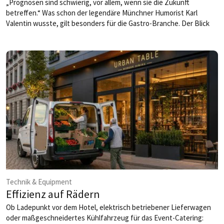
„Prognosen sind schwierig, vor allem, wenn sie die Zukunft
betreffen.“ Was schon der legendäre Münchner Humorist Karl
Valentin wusste, gilt besonders für die Gastro-Branche. Der Blick
nach vorne ist alles andere als einfach, auch weil immer wieder neue
Probleme auftauchen. Was heute noch gilt, kann morgen schon
überholt sein – von neuen Preis­schüben bei Energie und
Nahrungsmitteln, von gesetzlichen Veränderungen oder von
Auswirkungen des Weltgeschehens. Quo vadis, Gastwelt? Karl
Valentin würde sagen: „Hoffentlich wird es nicht so schlimm, wie es
schon ist.“
von Wolfgang Bublies
Technik & Equipment
Effizienz auf Rädern
Ob Ladepunkt vor dem Hotel, elektrisch betriebener Lieferwagen
oder maßgeschneidertes Kühlfahrzeug für das Event-Catering: