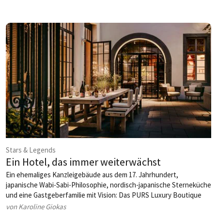
Stars & Legends
Ein Hotel, das immer weiterwächst
Ein ehemaliges Kanzleigebäude aus dem 17. Jahrhundert,
japanische Wabi-Sabi-Philosophie, nordisch-japanische Sterneküche
und eine Gastgeberfamilie mit Vision: Das PURS Luxury Boutique
Hotel & Restaurant in Andernach ist vieles zugleich –
von Karoline Giokas
Boutiquehotel, Designobjekt und kulinarischer Sehnsuchtsort. Seit