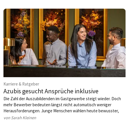
Hotels und Restaurants spielt, verrät sie im HOGAPAGE-Interview.
Karriere & Ratgeber
Azubis gesucht Ansprüche inklusive
Die Zahl der Auszubildenden im Gastgewerbe steigt wieder. Doch
mehr Bewerber bedeuten längst nicht automatisch weniger
Herausforderungen. Junge Menschen wählen heute bewusster,
vergleichen Arbeitgeber genauer und erwarten weit mehr als einen
von Sarah Kleinen
sicheren Ausbildungsplatz. Wer Talente gewinnen will, muss
Haltung zeigen und seine Versprechen im Alltag einlösen.