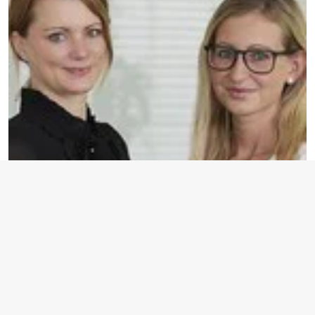
Kristina Harrer-Kouliev/Alexandra Schmidt
Kristina Harrer-Kouliev, Leiterin der BdS-Rechtsabteilung, und ihre
Kollegin, Juristin Alexandra Schmidt, klären in ihrer Kolumne auf
verständnisvolle Art über aktuelle rechtliche Herausforderungen