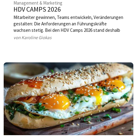
Management & Marketing
HDV CAMPS 2026
Mitarbeiter gewinnen, Teams entwickeln, Veränderungen
gestalten: Die Anforderungen an Führungskräfte
wachsen stetig. Bei den HDV Camps 2026 stand deshalb
die Frage im Mittelpunkt, was gute Führung heute
von Karoline Giokas
ausmacht.