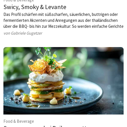
Swicy, Smoky & Levante
Das Profil schärfen mit süßscharfen, säuerlichen, buttrigen oder
fermentierten Akzenten und Anregungen aus der thailändischen
über die BBQ- bis hin zur Mezzekultur: So werden einfache Gerichte
veredelt und der Koch kann eine eigene Handschrift zeigen.
von Gabriele Gugetzer
Food & Beverage