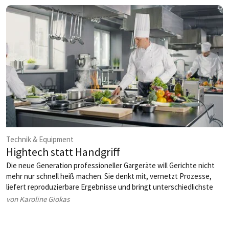
Technik & Equipment
Hightech statt Handgriff
Die neue Generation professioneller Gargeräte will Gerichte nicht
mehr nur schnell heiß machen. Sie denkt mit, vernetzt Prozesse,
liefert reproduzierbare Ergebnisse und bringt unterschiedlichste
Foodkonzepte unter einen Hut – vom Snack bis zum Fine-Dining-
von Karoline Giokas
Tellergericht. Zwischen Highspeed-Technologie, modularen
Kochlinien und intelligentem Wärmemanagement zeigt sich: Die