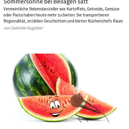
Sommersonne bei Beilagen satt
Vermeintliche Nebendarsteller wie Kartoffeln, Getreide, Gemüse
oder Pasta haben heute mehr zu bieten: Sie transportieren
Regionalität, erzählen Geschichten und bieten Küchenchefs Raum
für Kreativität. Welche Ideen sorgen derzeit auf den Tellern und
von Gabriele Gugetzer
Büfetts für Aufmerksamkeit?