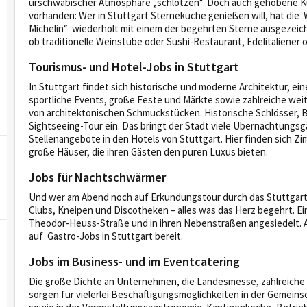
urschwäbischer Atmosphäre „schlotzen“. Doch auch gehobene Kü
vorhanden: Wer in Stuttgart Sterneküche genießen will, hat die 
Michelin“ wiederholt mit einem der begehrten Sterne ausgezeichn
ob traditionelle Weinstube oder Sushi-Restaurant, Edelitaliener
Tourismus- und Hotel-Jobs in Stuttgart
In Stuttgart findet sich historische und moderne Architektur, ei
sportliche Events, große Feste und Märkte sowie zahlreiche weit
von architektonischen Schmuckstücken. Historische Schlösser, 
Sightseeing-Tour ein. Das bringt der Stadt viele Übernachtungsg
Stellenangebote in den Hotels von Stuttgart. Hier finden sich 
große Häuser, die ihren Gästen den puren Luxus bieten.
Jobs für Nachtschwärmer
Und wer am Abend noch auf Erkundungstour durch das Stuttgarte
Clubs, Kneipen und Discotheken – alles was das Herz begehrt. Ei
Theodor-Heuss-Straße und in ihren Nebenstraßen angesiedelt. A
auf Gastro-Jobs in Stuttgart bereit.
Jobs im Business- und im Eventcatering
Die große Dichte an Unternehmen, die Landesmesse, zahlreiche 
sorgen für vielerlei Beschäftigungsmöglichkeiten in der Gemeins