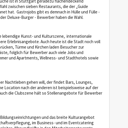
che ist in Stuttgart geradezu flächendeckend
Wahl zwischen sieben Restaurants, die der „Guide
et hat. Gastrojobs gibt es demnach in Hülle und Fülle -
 oder Deluxe-Burger - Bewerber haben die Wahl.
ne lebendige Kunst- und Kulturszene, internationale
ere Erlebnisangebote. Auch heute ist die Stadt noch voll
Brücken, Türme und Kirchen laden Besucher zur
äste, folglich für Bewerber auch viele Jobs und
Zimmer und Apartments, Wellness- und Stadthotels sowie
r Nachtleben gehen will, der findet Bars, Lounges,
ne Location nach der anderen ist beispielsweise auf der
uch die Clubszene hält so Stellenangebote für Bewerber
Bildungseinrichtungen und das breite Kulturangebot
chaftverpflegung, im Business- und im Eventcatering