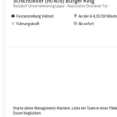
Schichtleiter (m/w/d) Burger King
Reisdorf Unternehmensgruppe - Raststätte Dresdner Tor
Festanstellung Vollzeit
An der A 4, 01723 Wilsd
Führungskraft
Ab sofort
Starte deine Management-Karriere. Leite ein Team in einer Fili
Essen beglücken.