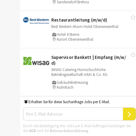
Sandersdorf-Brehna
Restaurantleitung (m/​w/​d)
Best Western Ahorn Hotel Oberwiesenthal
Hotel 4 Sterne
Kurort Oberwiesenthal
Supervisor Bankett | Empfang (m/​w/​
d)
WISAG Catering Hornschuchhöhe
Betriebsgesellschaft mbH & Co. KG
Gebäudebetreuung
Kulmbach
Erhalten Sie für diese Suchanfrage Jobs per E-Mail.
Durch die Bestätigung des Jobs per E-Mail-Auftrages bestätigen Sie
die
AGB
und die
Datenschutzerklärung