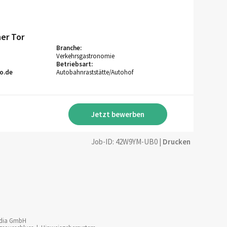
er Tor
Branche:
Verkehrsgastronomie
Betriebsart:
o.de
Autobahnraststätte/Autohof
Jetzt bewerben
Job-ID: 42W9YM-UB0
|
Drucken
dia GmbH