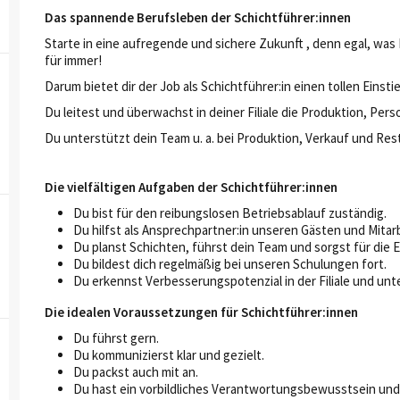
Das spannende Berufsleben der Schichtführer:innen
Starte in eine aufregende und sichere Zukunft , denn egal, wa
für immer!
Darum bietet dir der Job als Schichtführer:in einen tollen Eins
Du leitest und überwachst in deiner Filiale die Produktion, Per
Du unterstützt dein Team u. a. bei Produktion, Verkauf und R
Die vielfältigen Aufgaben der Schichtführer:innen
Du bist für den reibungslosen Betriebsablauf zuständig.
Du hilfst als Ansprechpartner:in unseren Gästen und Mitarb
Du planst Schichten, führst dein Team und sorgst für die 
Du bildest dich regelmäßig bei unseren Schulungen fort.
Du erkennst Verbesserungspotenzial in der Filiale und unt
Die idealen Voraussetzungen für Schichtführer:innen
Du führst gern.
Du kommunizierst klar und gezielt.
Du packst auch mit an.
Du hast ein vorbildliches Verantwortungsbewusstsein un