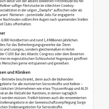
ch diese von der allseits beliebten Frittenbude bis hin
llner saftige Filetstücke im stilechten Cowboy-
zialitäten in der urigen „Dampfe“ auftischen oder als
rant filetieren – potentielle Jobs für engagierte
 die Nachteulen sollten ihre Augen nach spannenden Stellen
nd Clubs offenhalten.
ner
 6.000 Hotelbetten und rund 1,4 Millionen jährlichen
adies für das Beherbergungsgewerbe dar. Denn
ros und Lounges, sondern gleichermaßen in Hotel-
n der CUXX Bar des Atlantic Congress oder dem Bewirten
orten im majestätischen Schlosshotel Hugenpoet geöffnet
, wo Menschen gerne entspannen und genießen.
sen und Kliniken
te-Betriebe beschränkt, denn auch die blühenden
gebiete für alle motivierten Servicekräfte und Kellner –
sstärksten Unternehmen wie etwa ThyssenKrupp und ALDI
l an die Vielzahl der Kantinen, in denen tagtäglich
gt werden müssen. Freilich können auch die renommierten
 Stellenangebote in der Gemeinschaftsverpflegung Sorge
ichen Stellenangeboten für Servicekräfte.