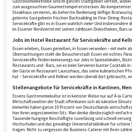
Gastronomiebetriebe sind im ganzen Stadtgebiet verteilt, wobei si
zum ausgesuchten Gourmettempel erstrecken. Als kompetenter Ke
Steakhaus servieren, als beherzte Bedienung deftige Bratwustspe
gelernte Gastgeberin frischen Bachsaibling im Fine-Dining-Restau
Servicekräfte gibt es in Essen wahrlich viele! Und insbesondere
im Essener Nordviertel mit seinen zahllosen Diskotheken, Bars u
Jobs im Hotel Restaurant für Servicekräfte und Kell
Essen erleben, Essen genießen, in Essen verweilen – mit mehr als
Übernachtungen stellt die Besucherstadt Essen ein echtes Par
Servicekräfte finden keineswegs nur Jobs in Speiselokalen, Bist
Restaurants und -Bars, sei es beim Servieren bunter Cocktails i
der Gäste im Restaurant Laurushaus, das seine kulinarischen Pf
hat – Servicekräfte und Kellner werden überall dort gebraucht
Stellenangebote für Servicekräfte in Kantinen, Men
Essens Gastronomiekultur ist in keinster Weise nur auf À-la-Car
Wirtschaftswelten der Stadt offenbaren sich als lukrative Einsatz
immerhin haben ganze 10 Prozent von Deutschlands wirtschaft
hier ihren angestammten Sitz. Man denke diesbezüglich einfach ma
Tausende hungrige Beschäftigte zuverlässig und schnell versor
Hochschulen und das gewaltige Universitätsklinikum für schöne
tragen. Nicht zu vergessen die Business-Caterer mit ihren zahlre