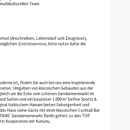
multikulturellen Team.
rmat (Anschreiben, Lebenslauf und Zeugnisse),
möglichen
Eintrittstermins,
bitte nutze dafür die
erne ist, finden Sie auch bei uns eine inspirierende
oration. Umgeben von klassischen Gebäuden aus der
e gleich um die Ecke vom schönen Gendarmenmarkt im
d Suiten und ein luxuriöser 1.000 m² befine Sports &
iginal türkischem Hamam bieten Geborgenheit und
das Haus seine Gäste mit einer klassischen Cocktail Bar
 TITANIC Gendarmenmarkt Berlin gehört zu den TOP
in Kooperation mit Kununu.