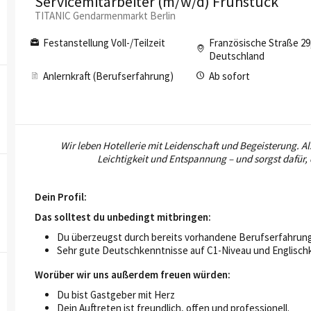
Servicemitarbeiter (m/w/d) Frühstück
TITANIC Gendarmenmarkt Berlin
Festanstellung Voll-/Teilzeit
Französische Straße 29,
Deutschland
Anlernkraft (Berufserfahrung)
Ab sofort
Wir leben Hotellerie mit Leidenschaft und Begeisterung. Al
Leichtigkeit und Entspannung – und sorgst dafür,
Dein Profil:
Das solltest du unbedingt mitbringen:
Du überzeugst durch bereits vorhandene Berufserfahrung
Sehr gute Deutschkenntnisse auf C1-Niveau und Englischk
Worüber wir uns außerdem freuen würden:
Du bist Gastgeber mit Herz
Dein Auftreten ist freundlich, offen und professionell.