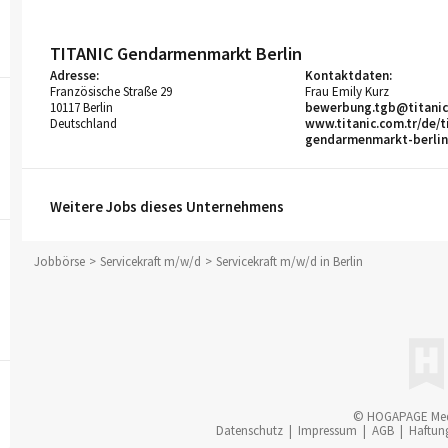
TITANIC Gendarmenmarkt Berlin
Adresse:
Kontaktdaten:
Französische Straße 29
Frau Emily Kurz
10117 Berlin
bewerbung.tgb@titanic
Deutschland
www.titanic.com.tr/de/t
gendarmenmarkt-berlin
Weitere Jobs dieses Unternehmens
Jobbörse
Servicekraft m/w/d
Servicekraft m/w/d in Berlin
© HOGAPAGE Me
Datenschutz
|
Impressum
|
AGB
|
Haftun