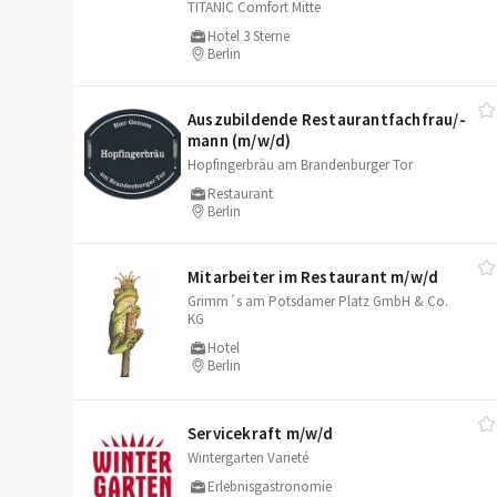
TITANIC Comfort Mitte
Hotel 3 Sterne
Berlin
Auszubildende Restaurantfachfrau/​-
mann (m/​w/​d)
Hopfingerbräu am Brandenburger Tor
Restaurant
Berlin
Mitarbeiter im Restaurant m/​w/​d
Grimm´s am Potsdamer Platz GmbH & Co.
KG
Hotel
Berlin
Servicekraft m/​w/​d
Wintergarten Varieté
Erlebnisgastronomie