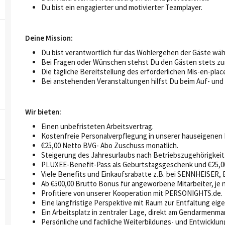
Du bist ein engagierter und motivierter Teamplayer.
Deine Mission:
Du bist verantwortlich für das Wohlergehen der Gäste wä
Bei Fragen oder Wünschen stehst Du den Gästen stets zur 
Die tägliche Bereitstellung des erforderlichen Mis-en-plac
Bei anstehenden Veranstaltungen hilfst Du beim Auf- und
Wir bieten:
Einen unbefristeten Arbeitsvertrag.
Kostenfreie Personalverpflegung in unserer hauseigenen 
€25,00 Netto BVG- Abo Zuschuss monatlich.
Steigerung des Jahresurlaubs nach Betriebszugehörigkeit 
PLUXEE-Benefit-Pass als Geburtstagsgeschenk und €25,
Viele Benefits und Einkaufsrabatte z.B. bei SENNHEISER, 
Ab €500,00 Brutto Bonus für angeworbene Mitarbeiter, je n
Profitiere von unserer Kooperation mit PERSONIGHTS.de.
Eine langfristige Perspektive mit Raum zur Entfaltung eige
Ein Arbeitsplatz in zentraler Lage, direkt am Gendarmenma
Persönliche und fachliche Weiterbildungs- und Entwicklun