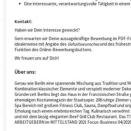
Eine interessante, verantwortungsvolle Tätigkeit in einem 
Kontakt:
Haben wir Dein Interesse geweckt?
Gern erwarten wir Deine aussagekräftige Bewerbung im PDF-Fo
idealerweise mit Angabe des
Gehaltswunsches
und des frühest
Funktion des Online-Bewerbungsbuttons.
Wir freuen uns auf Dich!
Über uns:
Genau wie Berlin eine spannende Mischung aus Tradition und Mod
Kombination klassischer Elemente und verspielt moderner Dek
Gründerzeit Berlins liegt das Haus in der Französischen Straß
ehemaligen Kostümmagazin der Staatsoper. 208 ruhige Zimmer un
Spa Bereich mit großem Fitness Club, Sauna, Dampfbad und or
Erholung nach einem erlebnisreichen Tag. Kulinarisch verwöhnt 
und mit dem lässig-eleganten Beef Grill Club Restaurant. Das
ARBEITGEBERN im MITTELSTAND 2021 Focus-Business 04/2020 