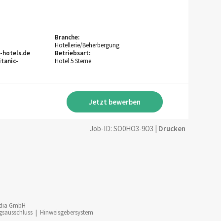
Branche:
Hotellerie/Beherbergung
-hotels.de
Betriebsart:
itanic-
Hotel 5 Sterne
Jetzt bewerben
Job-ID: SO0HO3-9O3
|
Drucken
dia GmbH
gsausschluss
|
Hinweisgebersystem