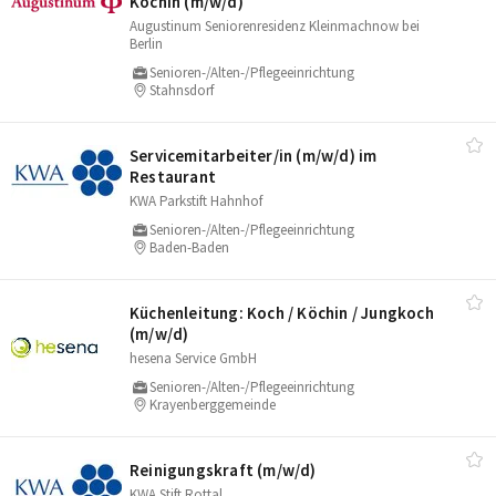
Köchin (m/​w/​d)
Augustinum Seniorenresidenz Kleinmachnow bei
Berlin
Senioren-/Alten-/Pflegeeinrichtung
Stahnsdorf
Servicemitarbeiter/​in (m/​w/​d) im
Restaurant
KWA Parkstift Hahnhof
Senioren-/Alten-/Pflegeeinrichtung
Baden-Baden
Küchenleitung: Koch /​ Köchin /​ Jungkoch
(m/​w/​d)
hesena Service GmbH
Senioren-/Alten-/Pflegeeinrichtung
Krayenberggemeinde
Reinigungskraft (m/​w/​d)
KWA Stift Rottal