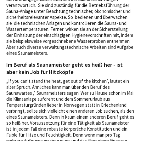
verantwortlich. Sie sind zuständig für die Betriebsführung der
Sauna-Anlage unter Beachtung technischer, ökonomischer und
sicherheitsrelevanter Aspekte. So bedienen und überwachen
sie die technischen Anlagen und kontrollieren die Sauna- und
Wassertemperaturen. Ferner wirken sie an der Sicherstellung
der Einhaltung der einschlägigen Hygienevorschriften mit, indem
sie beispielsweise vorgeschriebene Wasserproben entnehmen.
Aber auch diverse verwaltungstechnische Arbeiten sind Aufgabe
eines Saunameisters.
Im Beruf als Saunameister geht es heiß her - ist
aber kein Job für Hitzköpfe
„If you can’t stand the heat, get out of the kitchen”, lautet ein
alter Spruch. Ähnliches kann man über den Beruf des
Saunawartes / Saunameisters sagen. Wer zu Hause schon im Mai
die Klimaanlage aufdreht und dem Sommerurlaub aus
Temperaturgründen lieber in Norwegen statt in Griechenland
verbringt, sollte sich vielleicht einen anderen Job suchen, als den
eines Saunameisters. Denn in kaum einem anderen Beruf geht es
so heiß her. Voraussetzung für eine Tätigkeit als Saunameister
ist in jedem Fall eine robuste körperliche Konstitution und ein
Faible für Hitze und Feuchtigkeit. Denn wenn man pro Tag
mehrere Aufgüsse machen muss und das über einen längeren