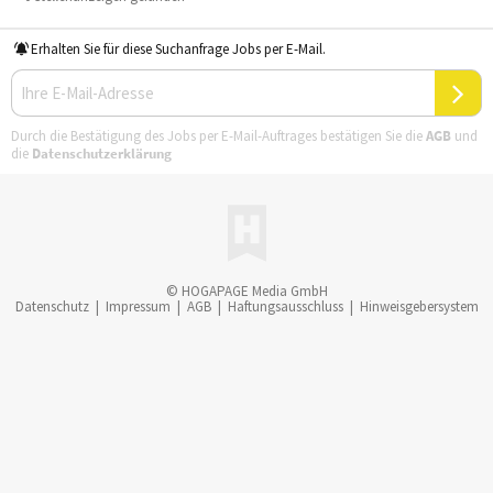
Erhalten Sie für diese Suchanfrage Jobs per E-Mail.
Durch die Bestätigung des Jobs per E-Mail-Auftrages bestätigen Sie die
AGB
und
die
Datenschutzerklärung
© HOGAPAGE Media GmbH
Datenschutz
|
Impressum
|
AGB
|
Haftungsausschluss
|
Hinweisgebersystem