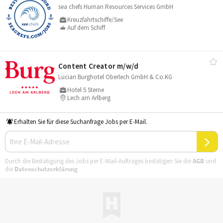
sea chefs Human Resources Services GmbH
Kreuzfahrtschiffe/See
Auf dem Schiff
Content Creator m/​w/​d
Lucian Burghotel Oberlech GmbH & Co.KG
Hotel 5 Sterne
Lech am Arlberg
Erhalten Sie für diese Suchanfrage Jobs per E-Mail.
Durch die Bestätigung des Jobs per E-Mail-Auftrages bestätigen Sie die
AGB
und
die
Datenschutzerklärung