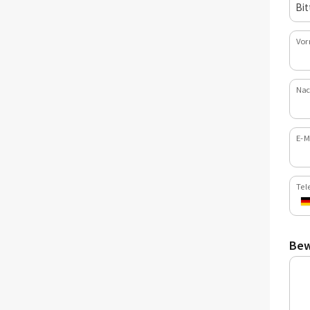
Vor
Nac
E-M
Tel
Bew