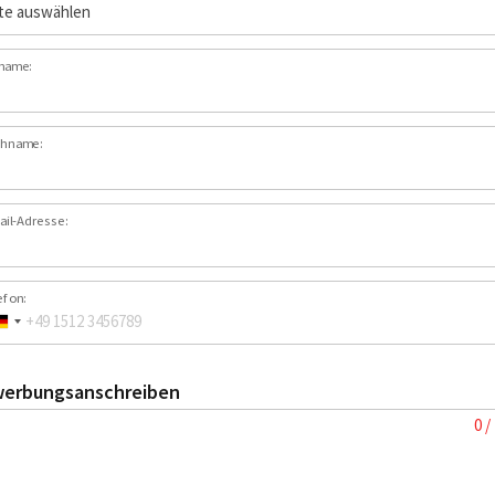
name:
hname:
ail-Adresse:
efon:
erbungsanschreiben
0 /