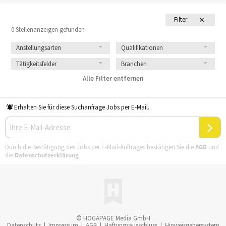
Filter
0 Stellenanzeigen gefunden
Anstellungsarten
Qualifikationen
Tätigkeitsfelder
Branchen
Alle Filter entfernen
Erhalten Sie für diese Suchanfrage Jobs per E-Mail.
Durch die Bestätigung des Jobs per E-Mail-Auftrages bestätigen Sie die
AGB
und
die
Datenschutzerklärung
© HOGAPAGE Media GmbH
Datenschutz
|
Impressum
|
AGB
|
Haftungsausschluss
|
Hinweisgebersystem