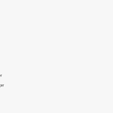
er
ger