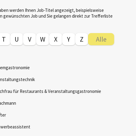
aben werden Ihnen Job-Titel angezeigt, beispielsweise
en gewünschten Job und Sie gelangen direkt zur Trefferliste
T
U
V
W
X
Y
Z
Alle
stemgastronomie
anstaltungstechnik
chfrau für Restaurants & Veranstaltungsgastronomie
fachmann
ter
ewerbeassistent