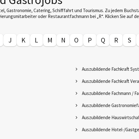
l, Gastronomie, Catering, Schifffahrt und Tourismus. Zu jedem Buchst
vierungsmitarbeiter oder Restaurantfachmann bei „R“. Klicken Sie auf d
J
K
L
M
N
O
P
Q
R
S
Auszubildende Fachkraft Sy
Auszubildende Fachkraft Ver
Auszubildende Fachmann / Fa
Auszubildende Gastronomie
Auszubildende Hauswirtschaf
Auszubildende Hotel-/Gastg