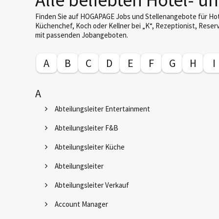
Finden Sie auf HOGAPAGE Jobs und Stellenangebote für Hote
Küchenchef, Koch oder Kellner bei „K“, Rezeptionist, Reser
mit passenden Jobangeboten.
A
B
C
D
E
F
G
H
I
A
Abteilungsleiter Entertainment
Abteilungsleiter F&B
Abteilungsleiter Küche
Abteilungsleiter
Abteilungsleiter Verkauf
Account Manager