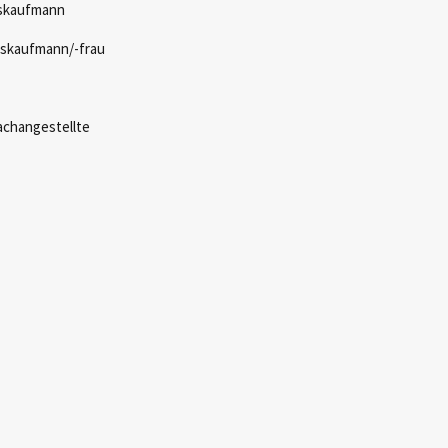
sskaufmann
gskaufmann/-frau
achangestellte