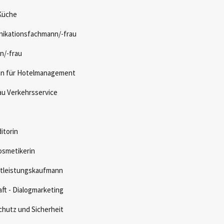
 Küche
ikationsfachmann/-frau
n/-frau
nn für Hotelmanagement
u Verkehrsservice
itorin
osmetikerin
stleistungskaufmann
ft - Dialogmarketing
chutz und Sicherheit