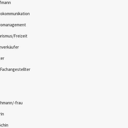
ufmann
rokommunikation
üromanagement
ismus/Freizeit
hverkäufer
ter
 Fachangestellter
chmann/-frau
in
öchin