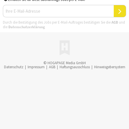
Durch die Bestätigung des Jobs per E-Mail-Auftrages bestätigen Sie die
AGB
und
die
Datenschutzerklärung
© HOGAPAGE Media GmbH
Datenschutz
|
Impressum
|
AGB
|
Haftungsausschluss
|
Hinweisgebersystem