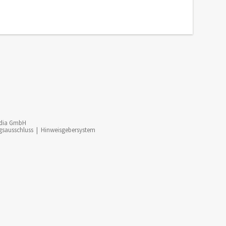
dia GmbH
gsausschluss
|
Hinweisgebersystem