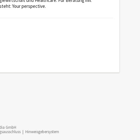
rgiewirtschaft und Healthcare. Für Beratung mit
teht: Your perspective.
dia GmbH
gsausschluss
|
Hinweisgebersystem