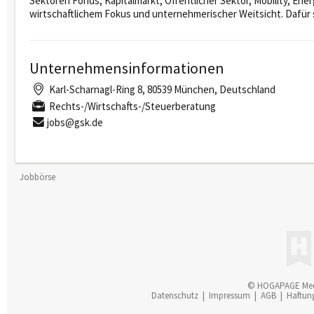
Sektoren Fonds, Kapitalmarkt, Öffentlicher Sektor, Mobility, Ene
wirtschaftlichem Fokus und unternehmerischer Weitsicht. Dafür s
Unternehmensinformationen
Karl-Scharnagl-Ring 8, 80539 München, Deutschland
Rechts-/Wirtschafts-/Steuerberatung
jobs@gsk.de
Jobbörse
© HOGAPAGE Me
Datenschutz
|
Impressum
|
AGB
|
Haftun