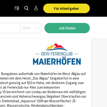
Für Arbeitgeber
Job finden
5 Bungalows außerhalb von Maierhöfen im West-Allgäu auf
sammen mit dem Hotel „Das Allgäu“ Eingebettet in eine
atisch günstig auf 810 m Höhe, mit direktem Zugang zum
kt ab Ferienclub nur 4 km zum bekannten
y 35 km entfernt von Lindau am Bodensee mit vielfältigen
wanstein und Hohenschwangau Skigebiet Oberstaufen nur
 Erlebnisbad „Aquarosa“ (500 qm Wasserfläche): 25-
üsen, Wasserrutsche, Kinderplanschbecken -