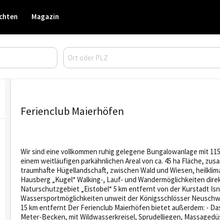
chten
Magazin
Ferienclub Maierhöfen
Wir sind eine vollkommen ruhig gelegene Bungalowanlage mit 11
einem weitläufigen parkähnlichen Areal von ca. 45 ha Fläche, zu
traumhafte Hügellandschaft, zwischen Wald und Wiesen, heilklim
Hausberg „Kugel“ Walking-, Lauf- und Wandermöglichkeiten dire
Naturschutzgebiet „Eistobel“ 5 km entfernt von der Kurstadt Isn
Wassersportmöglichkeiten unweit der Königsschlösser Neusch
15 km entfernt Der Ferienclub Maierhöfen bietet außerdem: - Das
Meter-Becken, mit Wildwasserkreisel, Sprudelliegen, Massaged