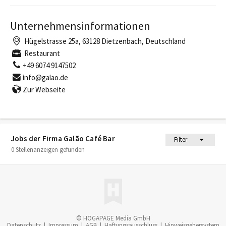
Unternehmensinformationen
Hügelstrasse 25a, 63128 Dietzenbach, Deutschland
Restaurant
+49 6074 9147502
info@galao.de
Zur Webseite
Jobs der Firma Galão Café Bar
Filter
0 Stellenanzeigen gefunden
© HOGAPAGE Media GmbH
Datenschutz
|
Impressum
|
AGB
|
Haftungsausschluss
|
Hinweisgebersystem