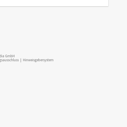
dia GmbH
gsausschluss
|
Hinweisgebersystem