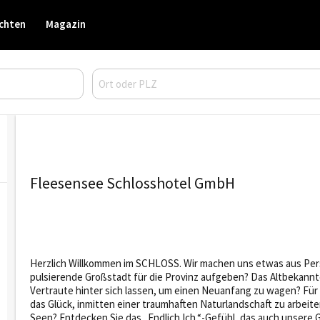
chten
Magazin
Fleesensee Schlosshotel GmbH
Herzlich Willkommen im SCHLOSS. Wir machen uns etwas aus Pers
pulsierende Großstadt für die Provinz aufgeben? Das Altbekann
Vertraute hinter sich lassen, um einen Neuanfang zu wagen? Für
das Glück, inmitten einer traumhaften Naturlandschaft zu arbeite
Seen? Entdecken Sie das „Endlich Ich.“-Gefühl, das auch unsere G