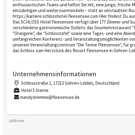
enthusiastischen Teams und helfen Sie mit, eine junge, frische M
einzubringen und weiterzuentwickeln – statt an verstaubten Rout
https://karriere.schlosshotel-fleesensee.com Hier findest Du au
Das SCHLOSS Hotel Fleesensee verfügt über 177 Zimmer und Suit
verschiedene gastronomische Outlets: das Gourmetrestaurant "B
"Orangerie", die "Schlosstafel" sowie eine Tages- und eine Abe
umfangreichen Konferenz- und Veranstaltungsmöglichkeiten von
unserem Veranstaltungszentrum "Die Tenne Fleesensee", für grö
das Schloss zum Herzstück des Resort Fleesensee in Göhren-Leb
Unternehmensinformationen
Schlossstraße 1, 17213 Göhren-Lebbin, Deutschland
Hotel 5 Sterne
mandy.bremme@fleesensee.de
Jobbörse