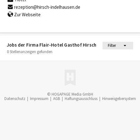
rezeption@hirsch-indelhausen.de
Zur Webseite
Jobs der Firma Flair-Hotel Gasthof Hirsch
Filter
0 Stellenanzeigen gefunden
© HOGAPAGE Media GmbH
Datenschutz
|
Impressum
|
AGB
|
Haftungsausschluss
|
Hinweisgebersystem