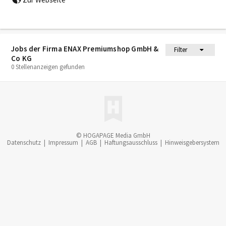
Jobs der Firma ENAX Premiumshop GmbH &
Filter
Co KG
0 Stellenanzeigen gefunden
© HOGAPAGE Media GmbH
Datenschutz
|
Impressum
|
AGB
|
Haftungsausschluss
|
Hinweisgebersystem