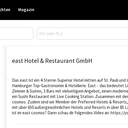
chten
Magazin
east Hotel & Restaurant GmbH
Das east ist ein 4-Sterne-Superior Hotel mitten auf St. Pauli und 
Hamburger Top-Gastronomie & Hotellerie. East - das bedeutet Lif
Zimmer & Suiten, 3 Bars mit vielseitigem Angebot, einen modern
ein Sushi Restaurant mit Live Cooking Station. Zusammen mit de
cosmos. Zudem sind wir Member der Preferred Hotels & Resorts
mit über 650 außergewöhnlichen Hotels und Resorts in über 85 Län
ist im east cosmos? Dann schau dir folgendes Video an: https:/