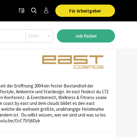
Für Arbeitgeber
Job finden
seit der Eröffnung 2004 ein fester Bestandteil der
estyle, Ambiente und Stardesign. Im east findest du 172
en Konferenz- & Eventbereich, Wellness & Fitness sowie
m coast by east und dem clouds bildet es den east
, welche die weltweit größte, unabhängige Hotelmarke
dern ist. Du willst wissen, wer wir sind und was so los
/youtu.be/OzC7SFj6Dyk