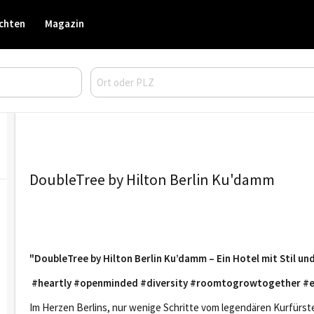
chten
Magazin
DoubleTree by Hilton Berlin Ku'damm
"DoubleTree by Hilton Berlin Ku’damm – Ein Hotel mit Stil und
#heartly #openminded #diversity #roomtogrowtogether #e
Im Herzen Berlins, nur wenige Schritte vom legendären Kurfürs