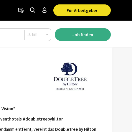
Für Arbeitgeber
Job finden
 Vision"
venthotels #doubletreebyhilton
tendamm entfernt, vereint das
DoubleTree by Hilton