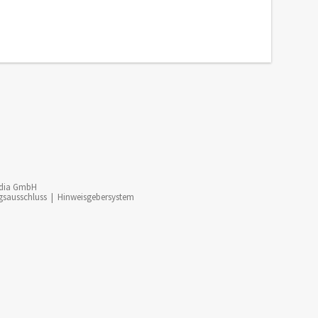
dia GmbH
gsausschluss
|
Hinweisgebersystem