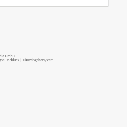
dia GmbH
gsausschluss
|
Hinweisgebersystem