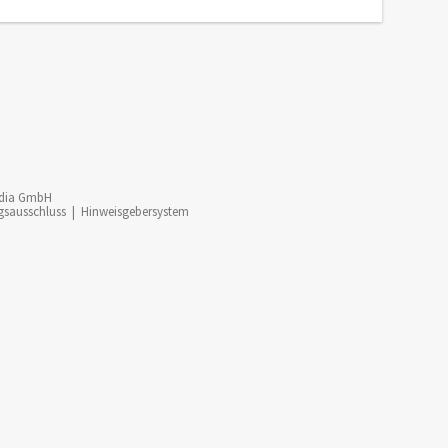
dia GmbH
gsausschluss
|
Hinweisgebersystem