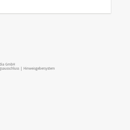
dia GmbH
gsausschluss
|
Hinweisgebersystem