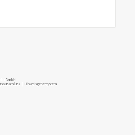
dia GmbH
gsausschluss
|
Hinweisgebersystem