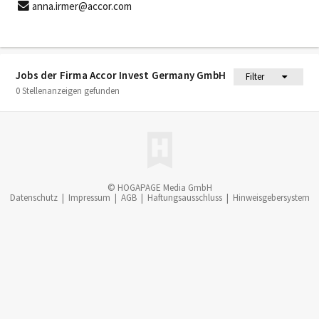
anna.irmer@accor.com
Jobs der Firma Accor Invest Germany GmbH
Filter
0 Stellenanzeigen gefunden
© HOGAPAGE Media GmbH
Datenschutz
|
Impressum
|
AGB
|
Haftungsausschluss
|
Hinweisgebersystem