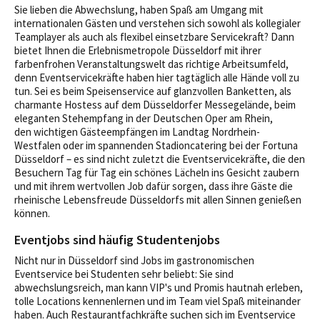
Sie lieben die Abwechslung, haben Spaß am Umgang mit
internationalen Gästen und verstehen sich sowohl als kollegialer
Teamplayer als auch als flexibel einsetzbare Servicekraft? Dann
bietet Ihnen die Erlebnismetropole Düsseldorf mit ihrer
farbenfrohen Veranstaltungswelt das richtige Arbeitsumfeld,
denn Eventservicekräfte haben hier tagtäglich alle Hände voll zu
tun. Sei es beim Speisenservice auf glanzvollen Banketten, als
charmante Hostess auf dem Düsseldorfer Messegelände, beim
eleganten Stehempfang in der Deutschen Oper am Rhein,
den
wichtigen Gästeempfängen im Landtag Nordrhein-
Westfalen oder im spannenden Stadioncatering bei der Fortuna
Düsseldorf – es sind nicht zuletzt die Eventservicekräfte, die den
Besuchern Tag für Tag ein schönes Lächeln ins Gesicht zaubern
und mit ihrem wertvollen Job dafür sorgen, dass ihre Gäste die
rheinische Lebensfreude Düsseldorfs mit allen Sinnen genießen
können.
Eventjobs sind häufig Studentenjobs
Nicht nur in Düsseldorf sind Jobs im gastronomischen
Eventservice bei Studenten sehr beliebt: Sie sind
abwechslungsreich, man kann VIP's und Promis hautnah erleben,
tolle Locations kennenlernen und im Team viel Spaß miteinander
haben. Auch Restaurantfachkräfte suchen sich im Eventservice